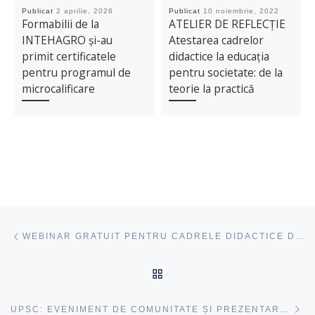
Publicat
2 aprilie, 2026
Publicat
10 noiembrie, 2022
Formabilii de la
ATELIER DE REFLECȚIE
INTEHAGRO și-au
Atestarea cadrelor
primit certificatele
didactice la educația
pentru programul de
pentru societate: de la
microcalificare
teorie la practică
Navigare articole
acest articol
WEBINAR GRATUIT PENTRU CADRELE DIDACTICE DIN ÎNVĂȚĂMÂNTUL PRIMAR „ CALCULUL ARITMETIC: CORECT, RAȚIONAL ȘI FLUENT”
ÎNAPOI SUS
ac
UPSC: EVENIMENT DE COMUNITATE ȘI PREZENTARE A ECHIPAMENTELOR TIPICE „CLASA VIITORULUI”