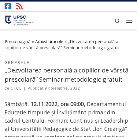
Afișează întregul conținut
Search
Prima pagină
»
Arhivă articole
»
„Dezvoltarea personală a
copiilor de vârstă preșcolară” Seminar metodologic gratuit
GENERALE
„Dezvoltarea personală a copiilor de vârstă
preșcolară” Seminar metodologic gratuit
de
CFCL
|
Publicat
9 noiembrie, 2022
Sâmbătă,
12.11.2022, ora 09:00,
Departamentul
Educație timpurie și Învățământ primar din
cadrul Centrului Formare Continuă și Leadership
al Universității Pedagogice de Stat „Ion Creangă”