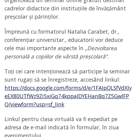
organizează un seminar online gratuit destinat
cadrelor didactice din instituțiile de învățământ
preșcolar și părinților.
Împreună cu formatorul Natalia Carabet, dr.,
conferențiar universitar., educatorii vor deduce
cele mai importante aspecte în „
Dezvoltarea
personală a copiilor de vârstă preșcolară”.
Toți cei care intenționează să participe la seminar
sunt rugați să se înregistreze, accesând linkul:
https://docs.google.com/forms/d/e/1FAIpQLSfVdXJy
eEX80UTfWz9Zi5xiGq74kppaJDYEHanBq7Z5GwlFP
Q/viewform?usp=sf_link
Linkul pentru clasa virtuală va fi expediat pe
adresa de e-mail indicată în formular, în ziua
evenimentului.