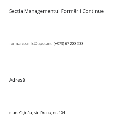
Secția Managementul Formării Continue
formare.smfc@upsc.md
,(+373) 67 288 533
Adresă
mun. Cișinău, str. Doina, nr. 104