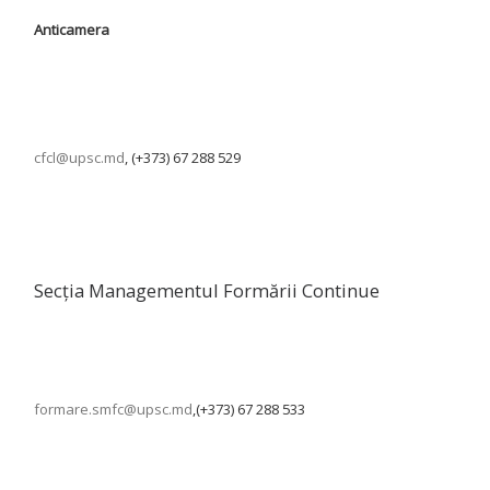
Anticamera
cfcl@upsc.md
, (+373) 67 288 529
Secția Managementul Formării Continue
formare.smfc@upsc.md
,(+373) 67 288 533