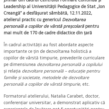
Leadership al Universității Pedagogice de Stat „Ion
Creangă” a desfășurat sâmbătă,
12.11.2022,
atelierul practic cu genericul
Dezvoltarea
personală a copiilor de vârstă preșcolară
pentru
mai mult de 170 de cadre didactice din țară
În cadrul activității au fost abordate aspecte
importante ce țin de dezvoltarea holistică a
copiilor de vârstă timpurie, prevederile curriculare
pe dimensiunea
dezvoltarea personală a copilului
și relația
dezvoltare personală – educație pentru
familie și societate
,
metodele de dezvoltare
personală a copiilor de vârstă timpurie
, etc.
Formatorul atelierului, Natalia Carabet, doctor,
conferențiar universitar, a demonstrat aplicativ că
experiențele de învățare pot fi oportunități pentru