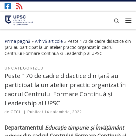
Afișează întregul conținut
Search
Prima pagină
»
Arhivă articole
»
Peste 170 de cadre didactice din
țară au participat la un atelier practic organizat în cadrul
Centrului Formare Continuă și Leadership al UPSC
UNCATEGORIZED
Peste 170 de cadre didactice din țară au
participat la un atelier practic organizat în
cadrul Centrului Formare Continuă și
Leadership al UPSC
de
CFCL
|
Publicat
14 noiembrie, 2022
Departamentul
Educație timpurie și Învățământ
primar
din cadrul Centrului Formare Continu
ă
și