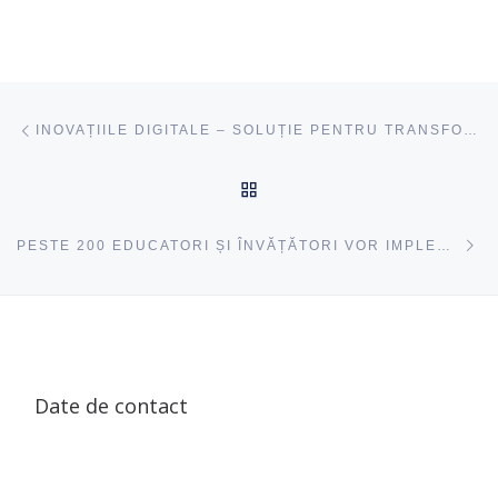
Navigare articole
acest articol
INOVAȚIILE DIGITALE – SOLUȚIE PENTRU TRANSFORMAREA EDUCAȚIEI
ÎNAPOI SUS
ac
PESTE 200 EDUCATORI ȘI ÎNVĂȚĂTORI VOR IMPLEMENTA ABORDAREA INEDITĂ A CALCULULUI ARITMETIC PROPUS DE FORMATORII CENTRULUI FORMARE CONTINUĂ ȘI LEADERSHIP
Date de contact