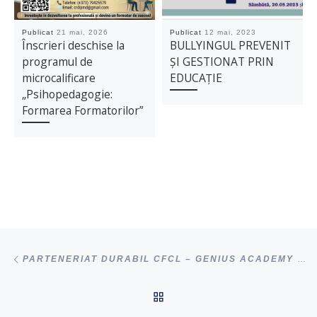
Publicat
21 mai, 2026
Publicat
12 mai, 2023
Înscrieri deschise la
BULLYINGUL PREVENIT
programul de
ȘI GESTIONAT PRIN
microcalificare
EDUCAȚIE
„Psihopedagogie:
Formarea Formatorilor”
Navigare articole
acest articol
PARTENERIAT DURABIL CFCL – GENIUS ACADEMY ROMÂNIA
ÎNAPOI SUS