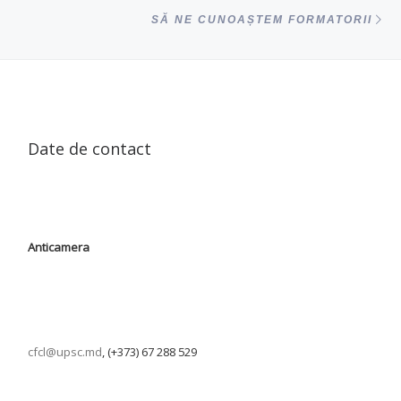
ac
SĂ NE CUNOAȘTEM FORMATORII
Date de contact
Anticamera
cfcl@upsc.md
, (+373) 67 288 529