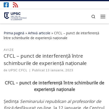
Afișează întregul conținut
Search
Prima pagină
»
Arhivă articole
»
CFCL – punct de interferență
între schimburile de experiență naționale
AVIZE
CFCL – punct de interferență între
schimburile de experiență naționale
de
UPSC CFCL
|
Publicat
13 ianuarie, 2023
CFCL – punct de interferență între schimburile de
experiență naționale
Ședința
Seminarului republican al profesorilor de
fizică
desfășurat on-line, la 12 ianuarie, de Centrul