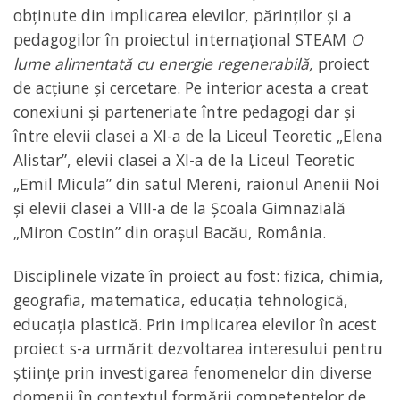
obținute din implicarea elevilor, părinților și a
pedagogilor în proiectul internațional STEAM
O
lume alimentată cu energie regenerabilă,
proiect
de acțiune și cercetare. Pe interior acesta a creat
conexiuni și parteneriate între pedagogi dar și
între elevii clasei a XI-a de la Liceul Teoretic „Elena
Alistar”, elevii clasei a XI-a de la Liceul Teoretic
„Emil Micula” din satul Mereni, raionul Anenii Noi
și elevii clasei a VIII-a de la Școala Gimnazială
„Miron Costin” din orașul Bacău, România.
Disciplinele vizate în proiect au fost: fizica, chimia,
geografia, matematica, educația tehnologică,
educația plastică. Prin implicarea elevilor în acest
proiect s-a urmărit dezvoltarea interesului pentru
științe prin investigarea fenomenelor din diverse
domenii în contextul formării competențelor de