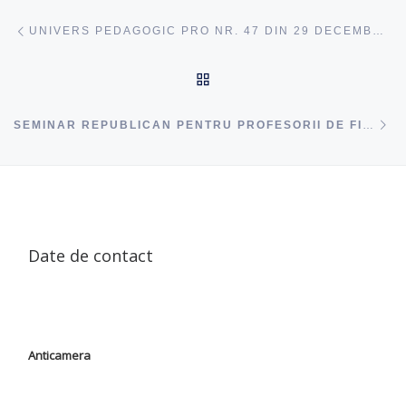
Navigare articole
acest articol
UNIVERS PEDAGOGIC PRO NR. 47 DIN 29 DECEMBRIE, 2022
ÎNAPOI SUS
ac
SEMINAR REPUBLICAN PENTRU PROFESORII DE FIZICĂ
Date de contact
Anticamera