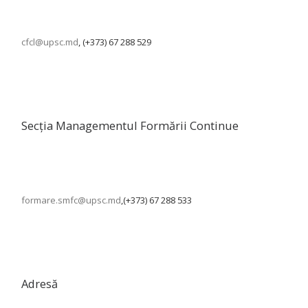
cfcl@upsc.md
, (+373) 67 288 529
Secția Managementul Formării Continue
formare.smfc@upsc.md
,(+373) 67 288 533
Adresă