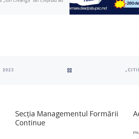
t „Ion Creangă” din Chișinău au
ÎNAPOI SUS
, 2023
„CIT
Secția Managementul Formării
A
Continue
mun