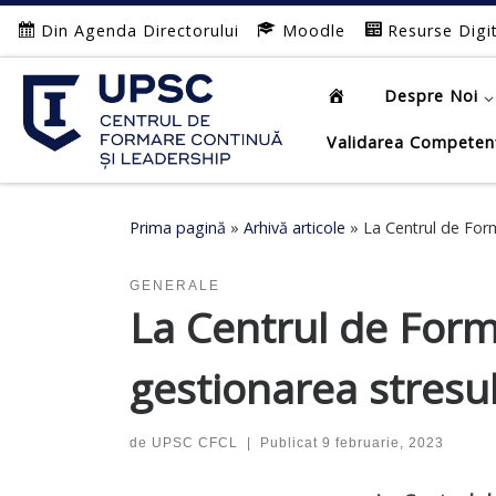
Din Agenda Directorului
Moodle
Resurse Digi
Afișează întregul conținut
Despre Noi
Validarea Competen
Prima pagină
»
Arhivă articole
»
La Centrul de Form
GENERALE
La Centrul de Form
gestionarea stresu
de
UPSC CFCL
|
Publicat
9 februarie, 2023