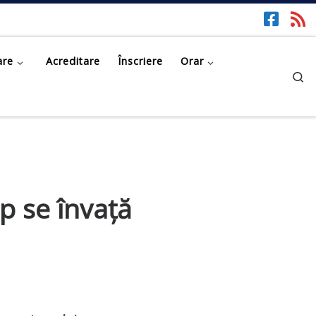
are
Acreditare
Înscriere
Orar
Se
p se învață