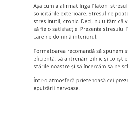
Așa cum a afirmat Inga Platon, stresul 
solicitările exterioare. Stresul ne poa
stres inutil, cronic. Deci, nu uităm că v
să fie o satisfacție. Prezența stresul
care ne domină interiorul.
Formatoarea recomandă să spunem stop
eficientă, să antrenăm zilnic și conști
stările noastre și să încercăm să ne sc
Într-o atmosferă prietenoasă cei prezenț
epuizării nervoase.