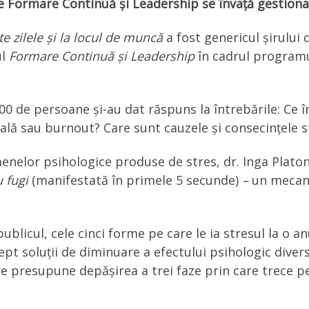
e Formare Continuă și Leadership se învață gestiona
e zilele și la locul de muncă
a fost genericul șirului
ul
Formare Continuă și Leadership
în cadrul programu
 300 de persoane și-au dat răspuns la întrebările: Ce
ală sau burnout? Care sunt cauzele și consecințele st
enelor psihologice produse de stres, dr. Inga Platon
u fugi
(manifestată în primele 5 secunde)
–
un mecan
blicul, cele cinci forme pe care le ia stresul la o a
ept soluții de diminuare a efectului psihologic diverse
e presupune depășirea a trei faze prin care trece pe