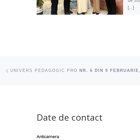
de Sta
[…]
Navigare articole
acest articol
UNIVERS PEDAGOGIC PRO
NR. 6 DIN 9 FEBRUARIE
Date de contact
Anticamera