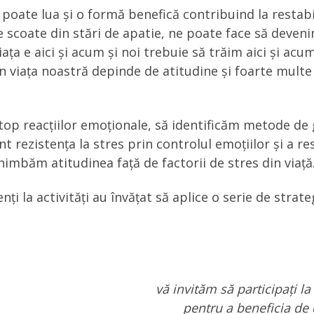
poate lua și o formă benefică contribuind la restabil
te scoate din stări de apatie, ne poate face să deven
iața e aici și acum și noi trebuie să trăim aici și acum
ui în viața noastră depinde de atitudine și foarte mu
 reacțiilor emoționale, să identificăm metode de g
ent rezistența la stres prin controlul emoțiilor și a 
himbăm atitudinea față de factorii de stres din viață
i la activități au învățat să aplice o serie de strate
vă invităm să participați 
pentru a beneficia de 