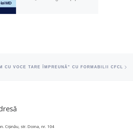
ac
IM CU VOCE TARE ÎMPREUNĂ” CU FORMABILII CFCL
dresă
. Cișinău, str. Doina, nr. 104