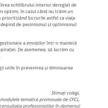
irea echilibrului interior dereglat de
im optimi, în cazul când nu trăim un
 prioritizând lucrurile astfel ca viața
lte depind de pesimismul și optimismul
estionare a emoțiilor într-o manieră
respirației. De asemenea, să lucrăm cu
.
gii utile în prevenirea și diminuarea
Stimați colegi,
la modulele tematice promovate de CFCL,
consultația profesioniștilor în domeniu!