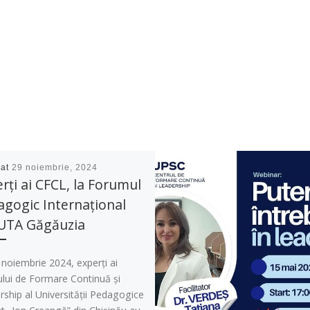
cat
29 noiembrie, 2024
rți ai CFCL, la Forumul
gogic Internațional
 UTA Găgăuzia
noiembrie 2024, experți ai
ului de Formare Continuă și
ship al Universității Pedagogice