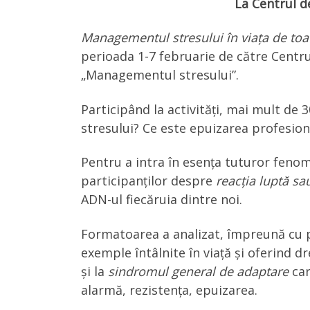
La Centrul d
Managementul stresului în viața de toat
perioada 1-7 februarie de către Centr
„Managementul stresului”.
Participând la activități, mai mult de
stresului? Ce este epuizarea profesion
Pentru a intra în esența tuturor fenom
participanților despre
reacția luptă sa
ADN-ul fiecăruia dintre noi.
Formatoarea a analizat, împreună cu pu
exemple întâlnite în viață și oferind dr
și la
sindromul general de adaptare
car
alarmă, rezistența, epuizarea.