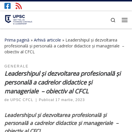
Afișează întregul conținut
Search
Prima pagină
»
Arhivă articole
»
Leadershipul și dezvoltarea
profesională și personală a cadrelor didactice și manageriale –
obiectiv al CFCL
GENERALE
Leadershipul și dezvoltarea profesională și
personală a cadrelor didactice și
manageriale
– obiectiv al CFCL
de
UPSC CFCL
|
Publicat
17 martie, 2023
Leadershipul și dezvoltarea profesională și
personală a cadrelor didactice și manageriale
–
obiectiv al CFCL