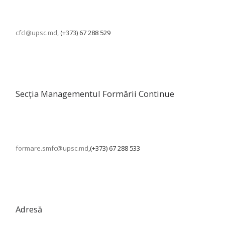
cfcl@upsc.md
, (+373) 67 288 529
Secția Managementul Formării Continue
formare.smfc@upsc.md
,(+373) 67 288 533
Adresă