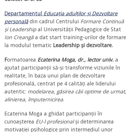
Departamentul
Educația adulților și Dezvoltare
personală
din cadrul Centrului
Formare Continuă
și Leadership
al Universității Pedagogice de Stat
Ion Creangă
a dat start training-urilor de formare
la modulul tematic
Leadership și dezvoltare.
F
ormatoarea
Ecaterina Moga, dr., lector univ.
a
ajutat participanții să-și transforme viziunile în
realitate, în baza unui plan de dezvoltare
profesională, centrat pe 4 calități ale liderului
autentic:
modelarea, găsirea căii optime de urmat,
alinierea, împuternicirea
.
Ecaterina Moga a ghidat participanții în
cunoașterea
EU-l profesional
și determinarea
motivației psihologice prin intermediul unor