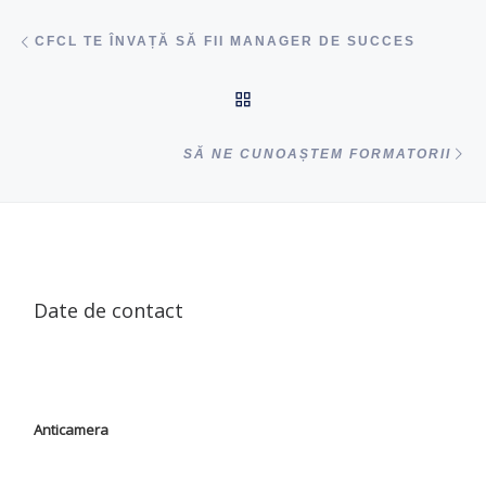
Navigare articole
acest articol
CFCL TE ÎNVAȚĂ SĂ FII MANAGER DE SUCCES
ÎNAPOI SUS
ac
SĂ NE CUNOAȘTEM FORMATORII
Date de contact
Anticamera