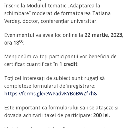
înscrie la Modulul tematic „Adaptarea la
schimbare” moderat de formatoarea Tatiana
Verdeș, doctor, conferențiar universitar.
Evenimentul va avea loc online la
22 martie, 2023,
00
ora 18
.
Menționăm că toți participanții vor beneficia de
certificat cuantificat în
1 credit
.
Toți cei interesați de subiect sunt rugați să
completeze formularul de înregistrare:
https://forms.gle/eWPadvKYBoBWZf7h8
Este important ca formularului să i se atașeze și
dovada achitării taxei de participare:
200 lei.