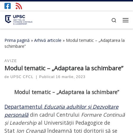
Afișează întregul conținut
Search
Prima pagină
»
Arhivă articole
»
Modul tematic – „Adaptarea la
schimbare”
AVIZE
Modul tematic – „Adaptarea la schimbare”
de
UPSC CFCL
|
Publicat
16 martie, 2023
Modul tematic – „Adaptarea la schimbare”
Departamentul
Educația adulților și Dezvoltare
personală
din cadrul Centrului
Formare Continuă
și Leadership
al Universității Pedagogice de
Stat
Ion Creangă
îndeamnă toți doritorii să se