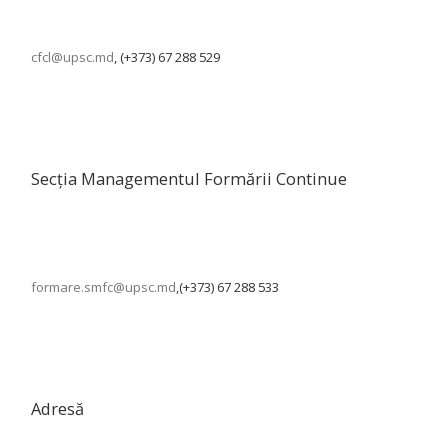
cfcl@upsc.md
, (+373) 67 288 529
Secția Managementul Formării Continue
formare.smfc@upsc.md
,(+373) 67 288 533
Adresă