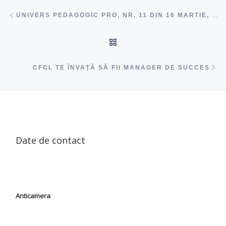
Navigare articole
acest articol
UNIVERS PEDAGOGIC PRO, NR. 11 DIN 16 MARTIE, 2023
ÎNAPOI SUS
ac
CFCL TE ÎNVAȚĂ SĂ FII MANAGER DE SUCCES
Date de contact
Anticamera