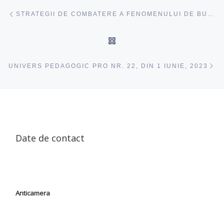
Navigare articole
acest articol
STRATEGII DE COMBATERE A FENOMENULUI DE BULLYING ÎN ȘCOLI
ÎNAPOI SUS
ac
UNIVERS PEDAGOGIC PRO NR. 22, DIN 1 IUNIE, 2023
Date de contact
Anticamera