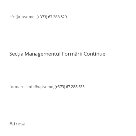
cfcl@upsc.md
, (+373) 67 288 529
Secția Managementul Formării Continue
formare.smfc@upsc.md
,(+373) 67 288 533
Adresă