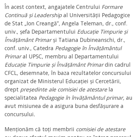
În acest context, angajatele Centrului
Formare
Continuă și Leadership
al Universității Pedagogice
de Stat „Ion Creangă”, Angela Teleman, dr., conf.
univ., șefa Departamentului
Educație Timpurie și
Învățământ Primar
și Tatiana Dubineanschi, dr.,
conf. univ., Catedra
Pedagogie în Învățământul
Primar
al UPSC, membru al Departamentului
Educație Timpurie și Învățământ Primar
din cadrul
CFCL, desemnate, în baza rezultatelor concursului
organizat de Ministerul Educației și Cercetării,
drept
președinte ale comisiei de atestare
la
specialitatea
Pedagogie în învățământul primar,
au
avut misiunea de a asigura buna desfășurare a
concursului
.
Menționăm că toți membrii
comisiei de atestare