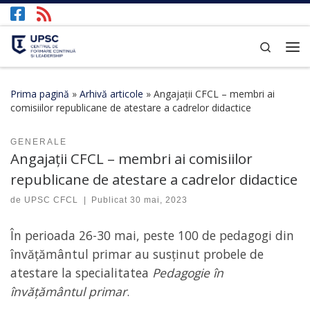
Afișează întregul conținut
Search
Prima pagină
»
Arhivă articole
»
Angajații CFCL – membri ai
comisiilor republicane de atestare a cadrelor didactice
GENERALE
Angajații CFCL – membri ai comisiilor
republicane de atestare a cadrelor didactice
de
UPSC CFCL
|
Publicat
30 mai, 2023
În perioada 26-30 mai, peste 100 de pedagogi din
învățământul primar au susținut probele de
atestare la specialitatea
Pedagogie în
învățământul primar
.