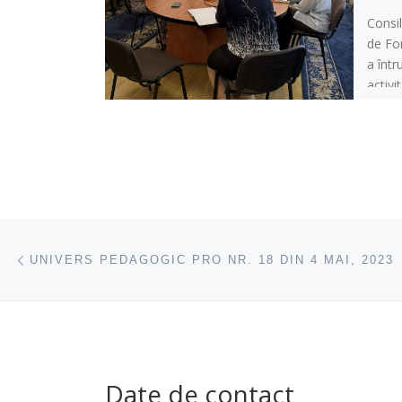
Consil
de Fo
a într
activi
luni a
Navigare articole
acest articol
UNIVERS PEDAGOGIC PRO NR. 18 DIN 4 MAI, 2023
Date de contact