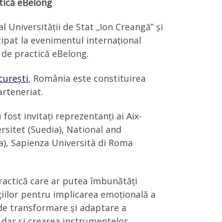
tică eBelong
l Universității de Stat „Ion Creangă” și
ipat la evenimentul internațional
 de practică eBelong.
curești
, România este constituirea
arteneriat.
fost invitați reprezentanți ai Aix-
sitet (Suedia), National and
a), Sapienza Università di Roma
ractică care ar putea îmbunătăți
ițiilor pentru implicarea emoțională a
i de transformare și adaptare a
e dar și crearea instrumentelor