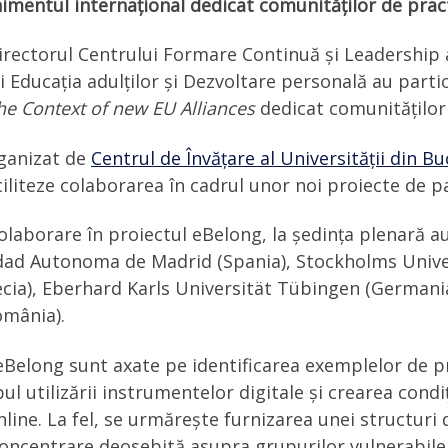
imentul internațional dedicat comunităților de prac
 directorul Centrului Formare Continuă și Leadership a
Educația adulților și Dezvoltare personală au partic
he Context of new EU Alliances
dedicat comunităților
rganizat de
Centrul de Învățare al Universității din Bu
ciliteze colaborarea în cadrul unor noi proiecte de p
laborare în proiectul eBelong, la ședința plenară au 
sidad Autonoma de Madrid (Spania), Stockholms Univer
ecia), Eberhard Karls Universität Tübingen (Germani
omânia).
eBelong sunt axate pe identificarea exemplelor de p
ul utilizării instrumentelor digitale și crearea cond
nline. La fel, se urmărește furnizarea unei structur
o concentrare deosebită asupra grupurilor vulnerabil