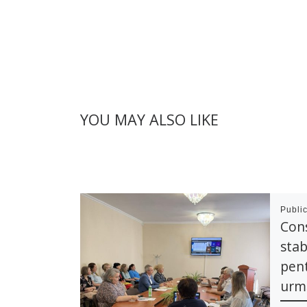
YOU MAY ALSO LIKE
Publi
Cons
stab
pen
urm