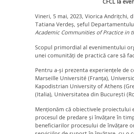
CFCL la
even
Vineri, 5 mai, 2023, Viorica Andrițchi,
Tatiana Verdeș, șeful Departamentului 
Academic Communities of Practice in t
Scopul primordial al evenimentului o
unei comunități de practică care să fa
Pentru a-și prezenta experiențele de co
Marseille Université (Franța), Univer
Kapodistrian University of Athens (Gr
(Italia), Universitatea din București (R
Menționăm că obiectivele proiectului 
procesul de predare și învățare în timp
beneficiarilor procesului de învățare o
serviciilor de suport în învățare, cu 