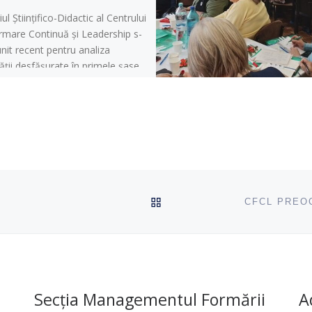
iul Științifico-Didactic al Centrului
rmare Continuă și Leadership s-
unit recent pentru analiza
tății desfășurate în primele șase
le anului. […]
ÎNAPOI SUS
Secția Managementul Formării
A