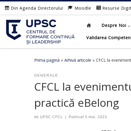
Din Agenda Directorului
Moodle
Resurse Digi
Afișează întregul conținut
Despre Noi
Validarea Competen
Prima pagină
»
Arhivă articole
»
CFCL la evenimentu
GENERALE
CFCL la evenimentu
practică eBelong
de
UPSC CFCL
|
Publicat
5 mai, 2023