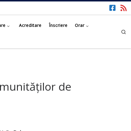
are
Acreditare
Înscriere
Orar
Se
munităților de