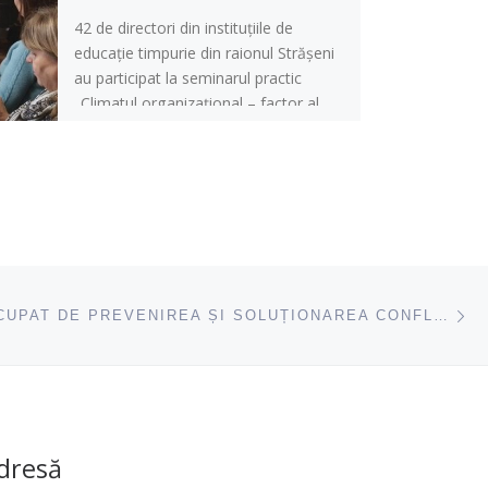
42 de directori din instituțiile de
educație timpurie din raionul Strășeni
au participat la seminarul practic
„Climatul organizațional – factor al
unui […]
ac
CFCL PREOCUPAT DE PREVENIREA ȘI SOLUȚIONAREA CONFLICTELOR DE INTERESE ÎN SISTEMUL EDUCAȚIONAL
dresă