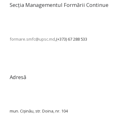
Secția Managementul Formării Continue
formare.smfc@upsc.md
,(+373) 67 288 533
Adresă
mun. Cișinău, str. Doina, nr. 104