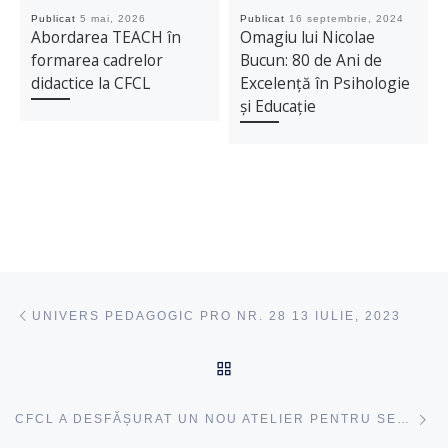
Publicat
5 mai, 2026
Publicat
16 septembrie, 2024
Abordarea TEACH în
Omagiu lui Nicolae
formarea cadrelor
Bucun: 80 de Ani de
didactice la CFCL
Excelență în Psihologie
și Educație
Navigare articole
acest articol
UNIVERS PEDAGOGIC PRO NR. 28 13 IULIE, 2023
ÎNAPOI SUS
ac
CFCL A DESFĂȘURAT UN NOU ATELIER PENTRU SENIORII 60+