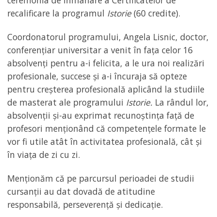
ceremonia de înmânare a Certificatelor de
recalificare la programul
Istorie
(60 credite).
Coordonatorul programului, Angela Lisnic, doctor,
conferențiar universitar a venit în fața celor 16
absolvenți pentru a-i felicita, a le ura noi realizări
profesionale, succese și a-i încuraja să opteze
pentru creșterea profesională aplicând la studiile
de masterat ale programului
Istorie.
La rândul lor,
absolvenții și-au exprimat recunoștința față de
profesori menționând că competențele formate le
vor fi utile atât în activitatea profesională, cât și
în viața de zi cu zi.
Menționăm că pe parcursul perioadei de studii
cursanții au dat dovadă de atitudine
responsabilă, perseverență și dedicație.