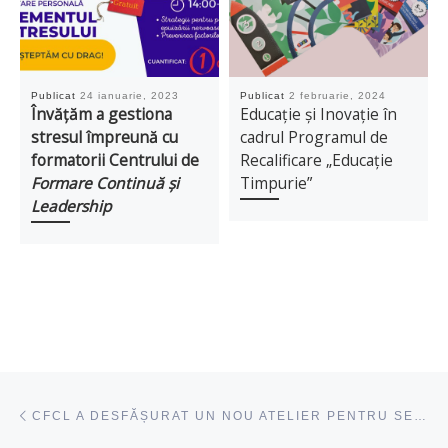
Publicat
24 ianuarie, 2023
Publicat
2 februarie, 2024
Învățăm a gestiona
Educație și Inovație în
stresul împreună cu
cadrul Programul de
formatorii Centrului de
Recalificare „Educație
Formare Continuă și
Timpurie”
Leadership
Navigare articole
acest articol
CFCL A DESFĂȘURAT UN NOU ATELIER PENTRU SENIORII 60+