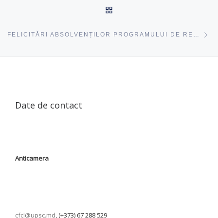
ÎNAPOI SUS
ac
FELICITĂRI ABSOLVENȚILOR PROGRAMULUI DE RECALIFICARE „EDUCAȚIE PENTRU SOCIETATE”!
Date de contact
Anticamera
cfcl@upsc.md
, (+373) 67 288 529