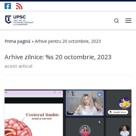
Afișează întregul conținut
Search
Prima pagină
»
Arhive pentru 20 octombrie, 2023
Arhive zilnice: %s
20 octombrie, 2023
acest articol
Departamentul Educația adulților și Dezvoltare personală din
cadrul Centrului de Formare Continuă și Leadership al
Universității Pedagogice de Stat „Ion Creangă”, a lansat cu