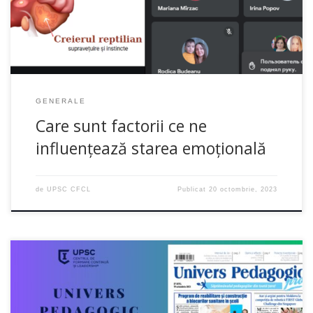
succes […]
GENERALE
Care sunt factorii ce ne
influențează starea emoțională
de
UPSC CFCL
Publicat
20 octombrie, 2023
Dragi colegi, prieteni, cititori,ziarul pedagogilor din toată țara