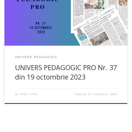
revine în casele dvs.cu subiecte interesante și diverse!Nu
uitați, Centrul de Formare Continuă și Leadershipvă oferă
posibilitatea […]
UNIVERS PEDAGOGIC
UNIVERS PEDAGOGIC PRO Nr. 37
din 19 octombrie 2023
de
UPSC CFCL
Publicat
20 octombrie, 2023