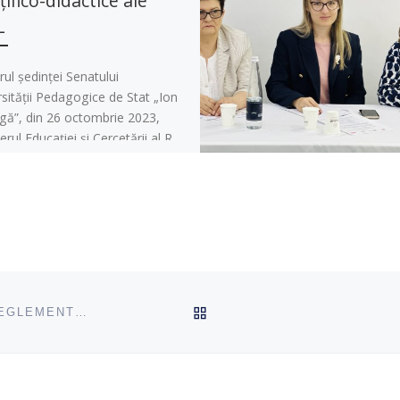
nțifico-didactice ale
L
rul ședinței Senatului
sității Pedagogice de Stat „Ion
gă”, din 26 octombrie 2023,
erul Educației și Cercetării al R.
va a […]
ÎNAPOI SUS
CFCL PUNE ÎN DISCUȚIE ACTELE NORMATIVE CE REGLEMENTEAZĂ ACTIVITATEA PSIHOLOGULUI