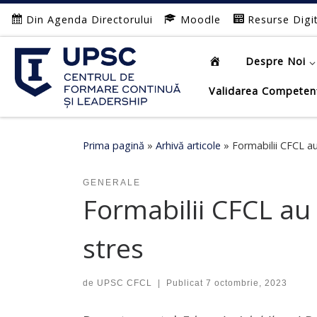
Din Agenda Directorului
Moodle
Resurse Digi
Afișează întregul conținut
Despre Noi
Validarea Competen
Prima pagină
»
Arhivă articole
»
Formabilii CFCL au
GENERALE
Formabilii CFCL au 
stres
de
UPSC CFCL
|
Publicat
7 octombrie, 2023