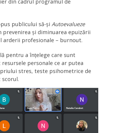
elier din cadrul programul de
opus publicului să-și
Autoevalueze
în prevenirea și diminuarea epuizării
l arderii profesionale – burnout.
lă pentru a înțelege care sunt
nt resursele personale ce ar putea
priului stres, teste psihometrice de
 scorul.