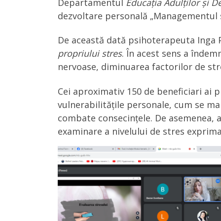
Departamentul
Educația Adulților și 
dezvoltare personală „Managementul s
De această dată psihoterapeuta Inga Pl
propriului stres
. În acest sens a îndemn
nervoase, diminuarea factorilor de str
Cei aproximativ 150 de beneficiari ai p
vulnerabilitățile personale, cum se man
combate consecințele. De asemenea, au
examinare a nivelului de stres exprimat