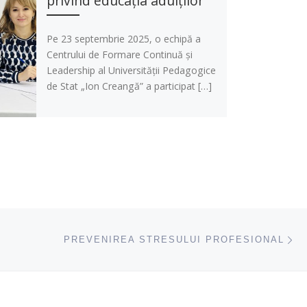
privind educația adulților
Pe 23 septembrie 2025, o echipă a
Centrului de Formare Continuă și
Leadership al Universității Pedagogice
de Stat „Ion Creangă” a participat […]
ac
PREVENIREA STRESULUI PROFESIONAL