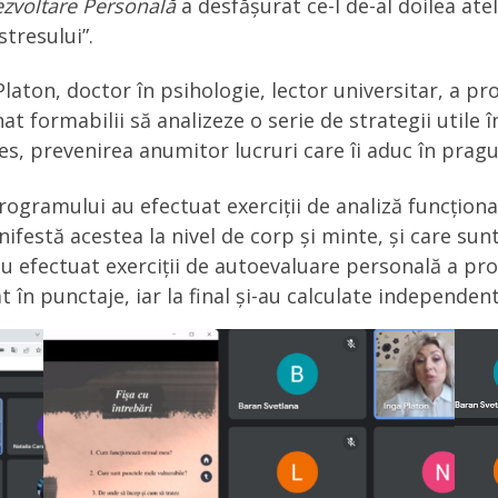
Dezvoltare Personală
a desfășurat ce-l de-al doilea at
tresului”.
aton, doctor în psihologie, lector universitar, a pr
at formabilii să analizeze o serie de strategii utile 
es, prevenirea anumitor lucruri care îi aduc în pragu
rogramului au efectuat exerciții de analiză funcționa
ifestă acestea la nivel de corp și minte, și care su
 efectuat exerciții de autoevaluare personală a pro
 în punctaje, iar la final și-au calculate independent