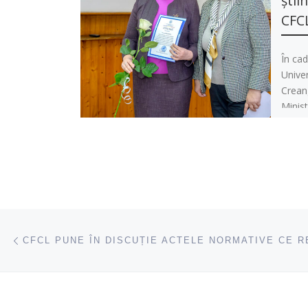
știi
CFC
În cad
Univer
Crean
Minist
Moldo
Navigare articole
acest articol