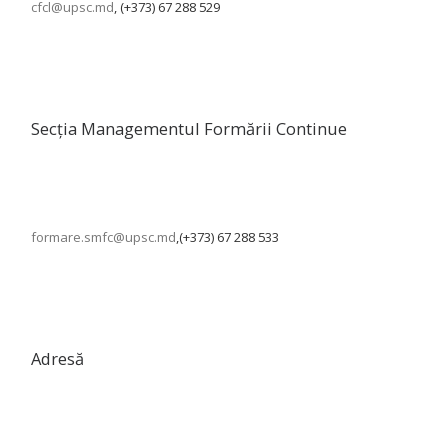
cfcl@upsc.md
, (+373) 67 288 529
Secția Managementul Formării Continue
formare.smfc@upsc.md
,(+373) 67 288 533
Adresă