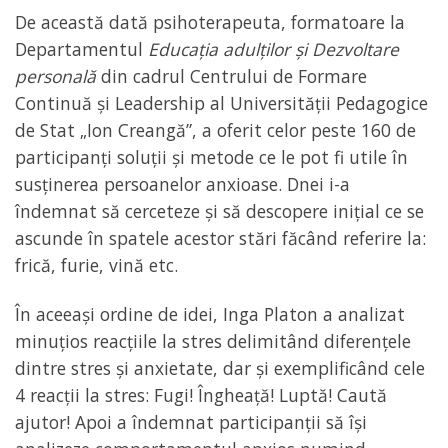
De această dată psihoterapeuta, formatoare la
Departamentul
Educația adulților și Dezvoltare
personală
din cadrul Centrului de Formare
Continuă și Leadership al Universității Pedagogice
de Stat „Ion Creangă”, a oferit celor peste 160 de
participanți soluții și metode ce le pot fi utile în
susținerea persoanelor anxioase. Dnei i-a
îndemnat să cerceteze și să descopere inițial ce se
ascunde în spatele acestor stări făcând referire la:
frică, furie, vină etc.
În aceeași ordine de idei, Inga Platon a analizat
minuțios reacțiile la stres delimitând diferențele
dintre stres și anxietate, dar și exemplificând cele
4 reacții la stres: Fugi! Îngheață! Luptă! Caută
ajutor! Apoi a îndemnat participanții să își