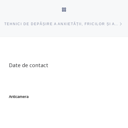
ÎNAPOI SUS
ac
TEHNICI DE DEPĂȘIRE A ANXIETĂȚII, FRICILOR ȘI ATACURILOR DE PANICĂ – ÎN ATENȚIA FORMABILILOR CFCL
Date de contact
Anticamera