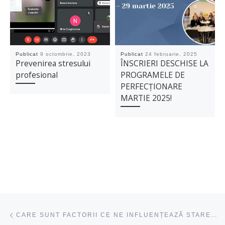
Publicat
9 octombrie, 2023
Publicat
24 februarie, 2025
Prevenirea stresului
ÎNSCRIERI DESCHISE LA
profesional
PROGRAMELE DE
PERFECȚIONARE
MARTIE 2025!
Navigare articole
acest articol
CARE SUNT FACTORII CE NE INFLUENȚEAZĂ STAREA EMOȚIONALĂ