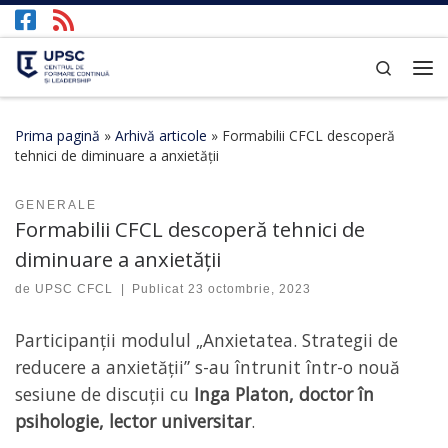
Afișează întregul conținut
Search
Prima pagină
»
Arhivă articole
»
Formabilii CFCL descoperă
tehnici de diminuare a anxietății
GENERALE
Formabilii CFCL descoperă tehnici de
diminuare a anxietății
de
UPSC CFCL
|
Publicat
23 octombrie, 2023
Participanții modulul „Anxietatea. Strategii de
reducere a anxietății” s-au întrunit într-o nouă
sesiune de discuții cu
Inga Platon, doctor în
psihologie, lector universitar
.