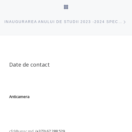
ÎNAPOI SUS
ac
INAUGURAREA ANULUI DE STUDII 2023 -2024 SPECIALITATEA PEDAGOGIE ÎN ÎNVĂȚĂMÂNTUL PRIMAR
Date de contact
Anticamera
cfcl@upsc.md
, (+373) 67 288 529