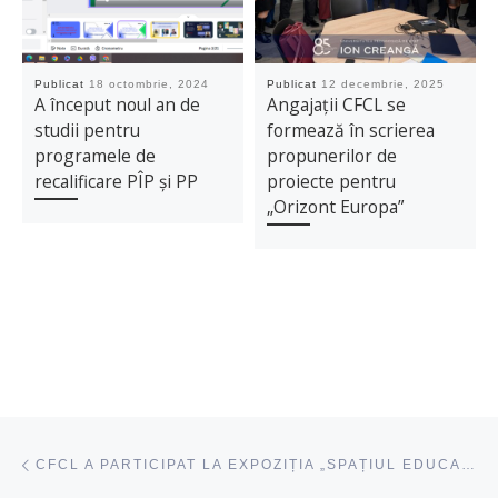
Publicat
18 octombrie, 2024
Publicat
12 decembrie, 2025
A început noul an de
Angajații CFCL se
studii pentru
formează în scrierea
programele de
propunerilor de
recalificare PÎP și PP
proiecte pentru
„Orizont Europa”
Navigare articole
acest articol
CFCL A PARTICIPAT LA EXPOZIȚIA „SPAȚIUL EDUCAȚIONAL EUROPEAN”