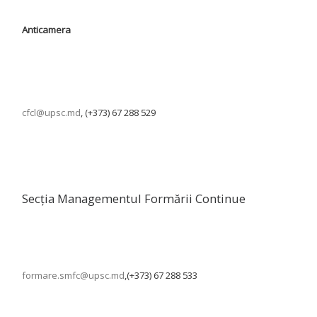
Anticamera
cfcl@upsc.md
, (+373) 67 288 529
Secția Managementul Formării Continue
formare.smfc@upsc.md
,(+373) 67 288 533