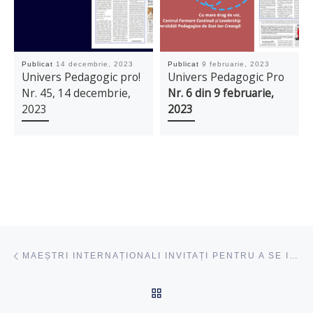
Publicat
14 decembrie, 2023
Publicat
9 februarie, 2023
Univers Pedagogic pro!
Univers Pedagogic Pro
Nr. 45, 14 decembrie,
Nr. 6 din 9 februarie,
2023
2023
Navigare articole
acest articol
MAEȘTRI INTERNAȚIONALI INVITAȚI PENTRU A SE IMPLICA ÎN FORMAREA FORMATORILOR CFCL
ÎNAPOI SUS