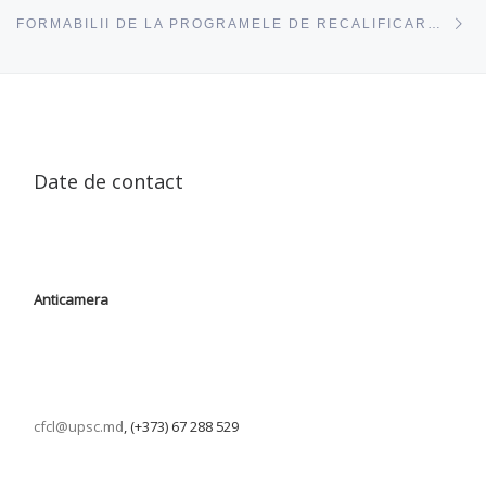
ac
FORMABILII DE LA PROGRAMELE DE RECALIFICARE STUDIAZĂ METODOLOGIA EDUCAȚIEI PENTRU LIMBAJ ȘI COMUNICARE
Date de contact
Anticamera
cfcl@upsc.md
, (+373) 67 288 529