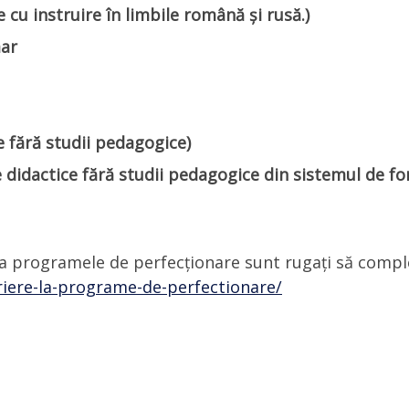
u instruire în limbile română și rusă.)
mar
 fără studii pedagogice)
didactice fără studii pedagogice din sistemul de f
e la programele de perfecționare sunt rugați să comp
criere-la-programe-de-perfectionare/