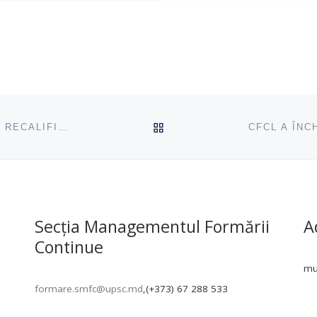
ÎNAPOI SUS
EDUCAȚIE ȘI INOVAȚIE ÎN CADRUL PROGRAMUL DE RECALIFICARE „EDUCAȚIE TIMPURIE”
Secția Managementul Formării
A
Continue
mun
formare.smfc@upsc.md
,(+373) 67 288 533