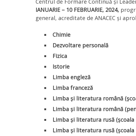
Centrul de Formare Continuă și Leader
IANUARIE – 10 FEBRUARIE, 2024,
progr
general, acreditate de ANACEC și aproba
Chimie
Dezvoltare personală
Fizica
Istorie
Limba engleză
Limba franceză
Limba și literatura română (șco
Limba și literatura română (pent
Limba și literatura rusă (școala 
Limba și literatura rusă (școala