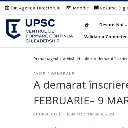
Din Agenda Directorului
Moodle
Resurse Digi
Afișează întregul conținut
Despre Noi
Validarea Competen
Prima pagină
»
Arhivă articole
»
A demarat înscrie
AVIZE
GENERALE
A demarat înscrier
FEBRUARIE– 9 MAR
de
UPSC CFCL
|
Publicat
2 februarie, 2024