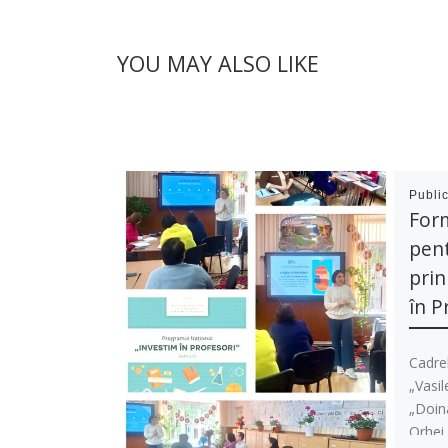
YOU MAY ALSO LIKE
Publi
For
pent
prin
în P
Cadrel
„Vasil
„Doina
Orhei 