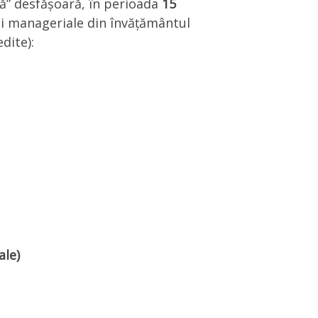
gă” desfășoară, în perioada
15
i manageriale din învățământul
dite):
ale)