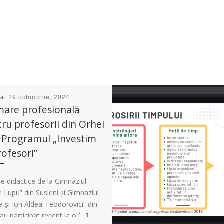
cat
29 octombrie, 2024
mare profesională
ru profesorii din Orhei
 Programul „Investim
rofesori”
e didactice de la Gimnaziul
e Lupu” din Susleni și Gimnaziul
 și Ion Aldea-Teodorovici” din
au participat recent la o […]