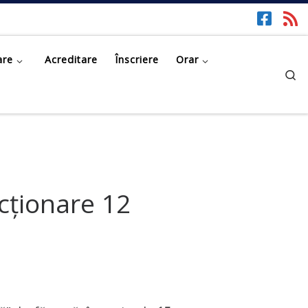
are
Acreditare
Înscriere
Orar
Se
cționare 12