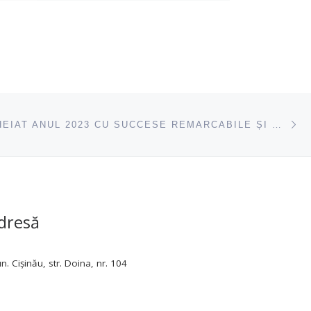
de Stat Ion Creangă a desfășurat
modulul […]
ac
CFCL A ÎNCHEIAT ANUL 2023 CU SUCCESE REMARCABILE ȘI PLANURI AMBIȚIOASE PENTRU 2024
dresă
. Cișinău, str. Doina, nr. 104