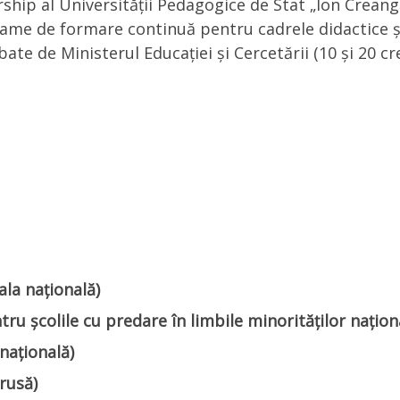
ship al Universității Pedagogice de Stat „Ion Crean
ame de formare continuă pentru cadrele didactice ș
te de Ministerul Educației și Cercetării (10 și 20 cre
ala națională)
ru școlile cu predare în limbile minorităților națion
națională)
 rusă)