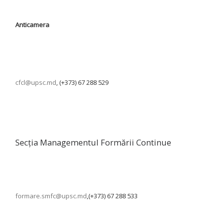
Anticamera
cfcl@upsc.md
, (+373) 67 288 529
Secția Managementul Formării Continue
formare.smfc@upsc.md
,(+373) 67 288 533