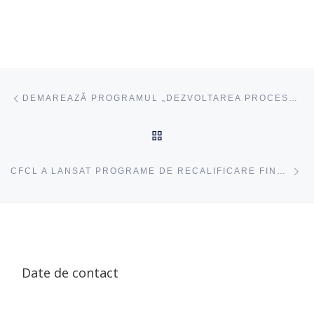
Navigare articole
acest articol
DEMAREAZĂ PROGRAMUL „DEZVOLTAREA PROCESULUI DE ÎNVĂȚARE ÎN BAZA STRATEGIEI PROIECTULUI EDUCAȚIONAL”
ÎNAPOI SUS
ac
CFCL A LANSAT PROGRAME DE RECALIFICARE FINANȚATE DE MINISTERUL EDUCAȚIEI ȘI CERCETĂRII
Date de contact