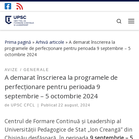
Afișează întregul conținut
Search
Prima pagină
»
Arhivă articole
»
A demarat înscrierea la
programele de perfecționare pentru perioada 9 septembrie – 5
octombrie 2024
AVIZE
GENERALE
A demarat înscrierea la programele de
perfecționare pentru perioada 9
septembrie – 5 octombrie 2024
de
UPSC CFCL
|
Publicat
22 august, 2024
Centrul de Formare Continuă și Leadership al
Universității Pedagogice de Stat „Ion Creangă” din
Chișinău desfășoară, în perioada
9 septembrie – 5