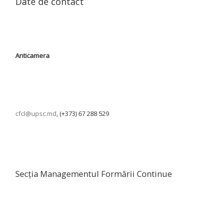
Date de contact
Anticamera
cfcl@upsc.md
, (+373) 67 288 529
Secția Managementul Formării Continue