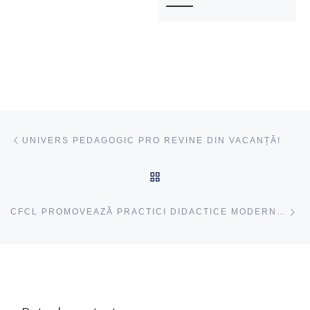
Navigare articole
acest articol
UNIVERS PEDAGOGIC PRO REVINE DIN VACANȚĂ!
ÎNAPOI SUS
ac
CFCL PROMOVEAZĂ PRACTICI DIDACTICE MODERNE ÎN RAIONUL RÂȘCANI