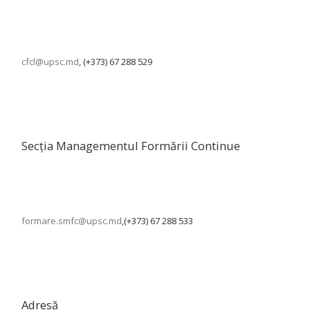
cfcl@upsc.md
, (+373) 67 288 529
Secția Managementul Formării Continue
formare.smfc@upsc.md
,(+373) 67 288 533
Adresă