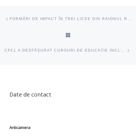
Navigare articole
acest articol
FORMĂRI DE IMPACT ÎN TREI LICEE DIN RAIONUL RÂȘCANI
ÎNAPOI SUS
ac
CFCL A DESFĂȘURAT CURSURI DE EDUCAȚIE INCLUZIVĂ CU PARTICIPAREA EDUCATORILOR DIN VULCĂNEȘTI
Date de contact
Anticamera