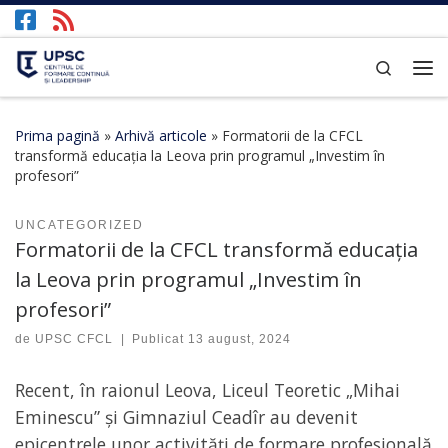
Afișează întregul conținut
Search
Prima pagină
»
Arhivă articole
»
Formatorii de la CFCL
transformă educația la Leova prin programul „Investim în
profesori”
UNCATEGORIZED
Formatorii de la CFCL transformă educația
la Leova prin programul „Investim în
profesori”
de
UPSC CFCL
|
Publicat
13 august, 2024
Recent, în raionul Leova, Liceul Teoretic „Mihai
Eminescu” și Gimnaziul Ceadîr au devenit
epicentrele unor activități de formare profesională