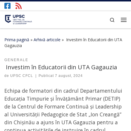
Afișează întregul conținut
Search
Prima pagină
»
Arhivă articole
»
Investim în Educatorii din UTA
Gagauzia
GENERALE
Investim în Educatorii din UTA Gagauzia
de
UPSC CFCL
|
Publicat
7 august, 2024
Echipa de formatori din cadrul Departamentului
Educația Timpurie și Învățământ Primar (DETIP)
de la Centrul de Formare Continuă și Leadership
al Universității Pedagogice de Stat „Ion Creangă”
din Chișinău a ajuns în UTA Gagauzia pentru a
continua activitățile de instruire în cadrul