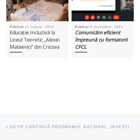
Publicat
21 august, 2024
Publicat
6 decembrie, 2022
Educație Incluzivă la
Comunicăm eficient
Liceul Teoretic „Alexei
împreună cu formatorii
Mateevici” din Cricova
CFCL
Navigare articole
acest articol
DETIP CONTINUĂ PROGRAMUL NAȚIONAL „INVESTIM ÎN PROFESORI” LA NISPORENI ȘI VĂRZĂREȘTI