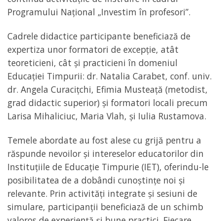
Programului Național „Investim în profesori”.
Cadrele didactice participante beneficiază de
expertiza unor formatori de excepție, atât
teoreticieni, cât și practicieni în domeniul
Educației Timpurii: dr. Natalia Carabet, conf. univ.
dr. Angela Curacițchi, Efimia Musteață (metodist,
grad didactic superior) și formatori locali precum
Larisa Mihaliciuc, Maria Vlah, și Iulia Rustamova.
Temele abordate au fost alese cu grijă pentru a
răspunde nevoilor și intereselor educatorilor din
Instituțiile de Educație Timpurie (IET), oferindu-le
posibilitatea de a dobândi cunoștințe noi și
relevante. Prin activități integrate și sesiuni de
simulare, participanții beneficiază de un schimb
valoros de experiență și bune practici. Fiecare