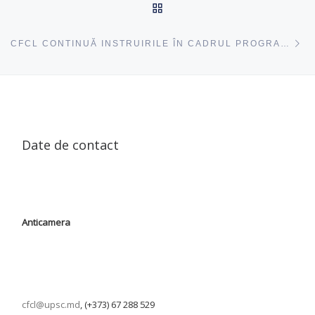
ÎNAPOI SUS
ac
CFCL CONTINUĂ INSTRUIRILE ÎN CADRUL PROGRAMULUI „INVESTIM ÎN PROFESORI” LA LICEUL TEORETIC „BUDEȘTI”
Date de contact
Anticamera
cfcl@upsc.md
, (+373) 67 288 529