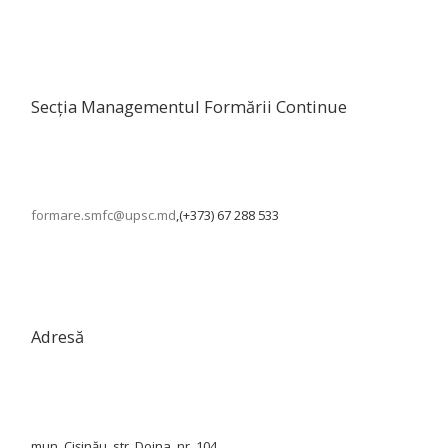
Secția Managementul Formării Continue
formare.smfc@upsc.md
,(+373) 67 288 533
Adresă
mun. Cișinău, str. Doina, nr. 104