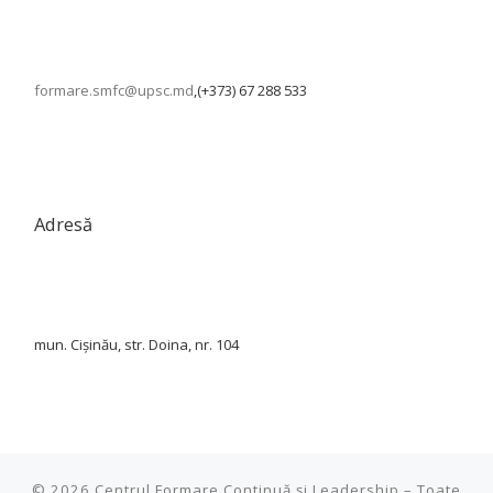
formare.smfc@upsc.md
,(+373) 67 288 533
Adresă
mun. Cișinău, str. Doina, nr. 104
© 2026
Centrul Formare Continuă și Leadership
–
Toate