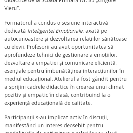
didactice de la Școala Primară Nr. 83 „Grigore
Vieru”.
Formatorul a condus o sesiune interactivă
dedicată
Inteligenței Emoționale
, axată pe
autocunoaștere și dezvoltarea relațiilor sănătoase
cu elevii. Profesorii au avut oportunitatea să
aprofundeze tehnici de gestionare a emoțiilor,
dezvoltare a empatiei și comunicare eficientă,
esențiale pentru îmbunătățirea interacțiunilor în
mediul educațional. Atelierul a fost gândit pentru
a sprijini cadrele didactice în crearea unui climat
pozitiv și empatic în clasă, contribuind la o
experiență educațională de calitate.
Participanții s-au implicat activ în discuții,
manifestând un interes deosebit pentru