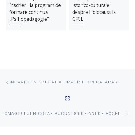
înscrierii la program de
istorico-culturale
formare continuă
despre Holocaust la
„Psihopedagogie”
CFCL
Navigare articole
acest articol
INOVAȚIE ÎN EDUCAȚIA TIMPURIE DIN CĂLĂRAȘI
ÎNAPOI SUS
ac
OMAGIU LUI NICOLAE BUCUN: 80 DE ANI DE EXCELENȚĂ ÎN PSIHOLOGIE ȘI EDUCAȚIE