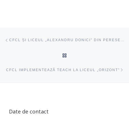
Navigare articole
acest articol
CFCL ȘI LICEUL „ALEXANDRU DONICI” DIN PERESECINA ÎN PARTENERIAT PENTRU DEZVOLTAREA RELAȚIILOR PROFESOR-ELEV
ÎNAPOI SUS
ac
CFCL IMPLEMENTEAZĂ TEACH LA LICEUL „ORIZONT”
Date de contact