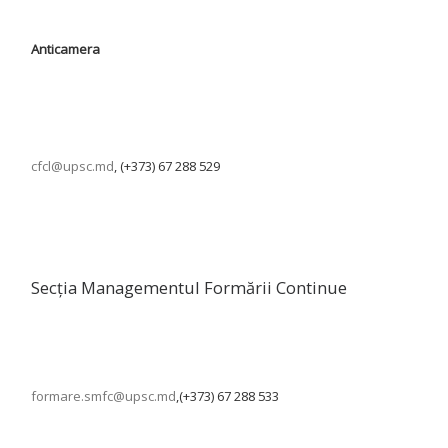
Anticamera
cfcl@upsc.md
, (+373) 67 288 529
Secția Managementul Formării Continue
formare.smfc@upsc.md
,(+373) 67 288 533