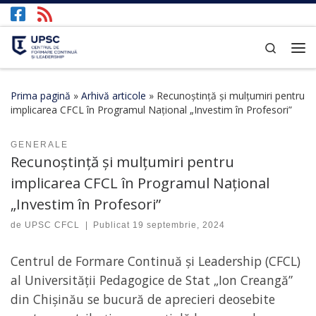
Afișează întregul conținut
Search
Prima pagină
»
Arhivă articole
»
Recunoștință și mulțumiri pentru
implicarea CFCL în Programul Național „Investim în Profesori”
GENERALE
Recunoștință și mulțumiri pentru
implicarea CFCL în Programul Național
„Investim în Profesori”
de
UPSC CFCL
|
Publicat
19 septembrie, 2024
Centrul de Formare Continuă și Leadership (CFCL)
al Universității Pedagogice de Stat „Ion Creangă”
din Chișinău se bucură de aprecieri deosebite