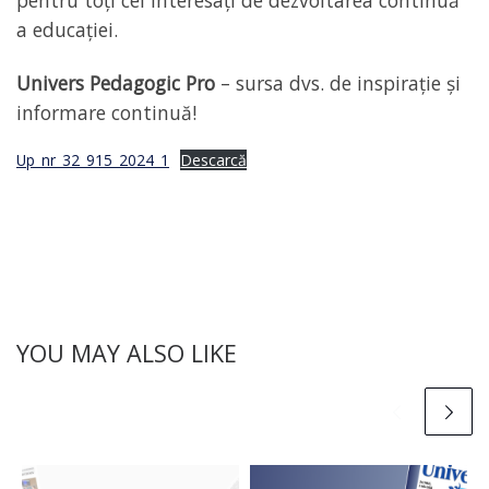
pentru toți cei interesați de dezvoltarea continuă
a educației.
Univers Pedagogic Pro
– sursa dvs. de inspirație și
informare continuă!
Up_nr_32_915_2024_1
Descarcă
YOU MAY ALSO LIKE