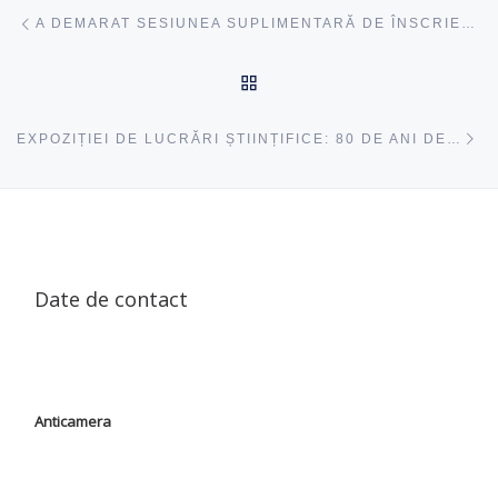
Navigare articole
acest articol
A DEMARAT SESIUNEA SUPLIMENTARĂ DE ÎNSCRIERE LA PROGRAMELE DE RECALIFICARE (ANUL DE STUDII 2024-2025)
ÎNAPOI SUS
ac
EXPOZIȚIEI DE LUCRĂRI ȘTIINȚIFICE: 80 DE ANI DE LA NAȘTEREA LUI NICOLAE BUCUN
Date de contact
Anticamera