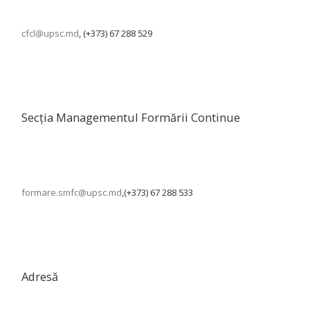
cfcl@upsc.md
, (+373) 67 288 529
Secția Managementul Formării Continue
formare.smfc@upsc.md
,(+373) 67 288 533
Adresă