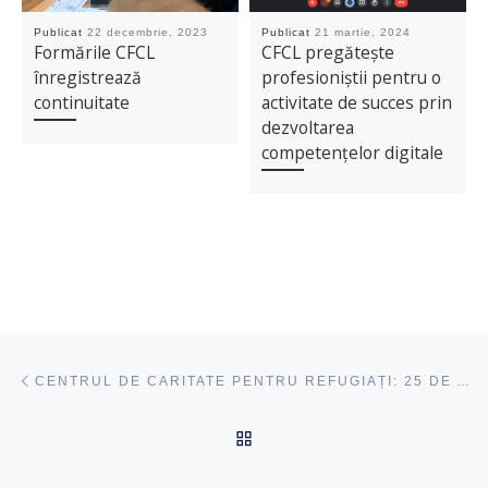
Publicat
22 decembrie, 2023
Publicat
21 martie, 2024
Formările CFCL
CFCL pregătește
înregistrează
profesioniștii pentru o
continuitate
activitate de succes prin
dezvoltarea
competențelor digitale
Navigare articole
acest articol
CENTRUL DE CARITATE PENTRU REFUGIAȚI: 25 DE ANI DE SPRIJIN ȘI INTEGRARE
ÎNAPOI SUS
ac