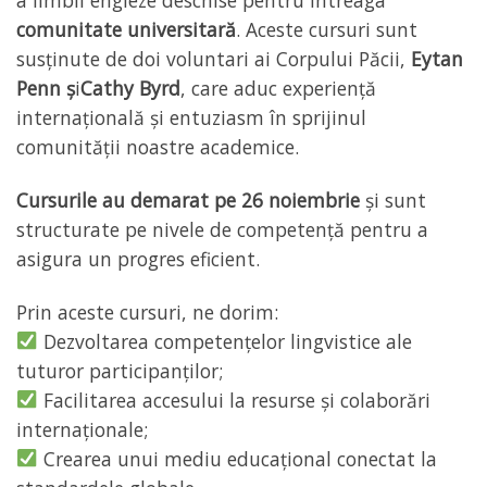
a limbii engleze deschise pentru întreaga
comunitate universitară
. Aceste cursuri sunt
susținute de doi voluntari ai Corpului Păcii,
Eytan
Penn ș
i
Cathy Byrd
, care aduc experiență
internațională și entuziasm în sprijinul
comunității noastre academice.
Cursurile au demarat pe 26 noiembrie
și sunt
structurate pe nivele de competență pentru a
asigura un progres eficient.
Prin aceste cursuri, ne dorim:
Dezvoltarea competențelor lingvistice ale
tuturor participanților;
Facilitarea accesului la resurse și colaborări
internaționale;
Crearea unui mediu educațional conectat la