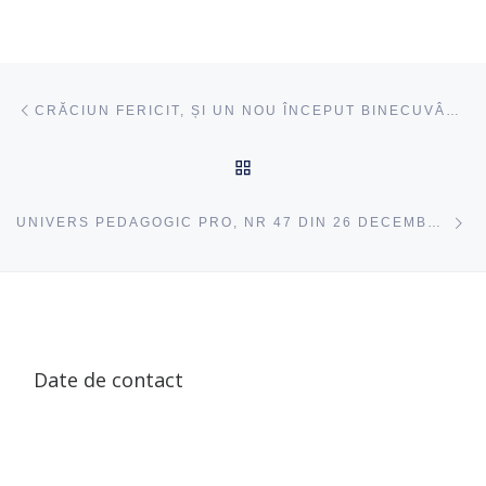
Navigare articole
acest articol
CRĂCIUN FERICIT, ȘI UN NOU ÎNCEPUT BINECUVÂNTAT!
ÎNAPOI SUS
ac
UNIVERS PEDAGOGIC PRO, NR 47 DIN 26 DECEMBRIE 2024
Date de contact