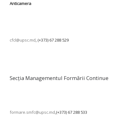
Anticamera
cfcl@upsc.md
, (+373) 67 288 529
Secția Managementul Formării Continue
formare.smfc@upsc.md
,(+373) 67 288 533