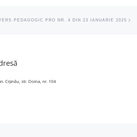
ac
VERS PEDAGOGIC PRO NR. 4 DIN 23 IANUARIE 2025
dresă
. Cișinău, str. Doina, nr. 104