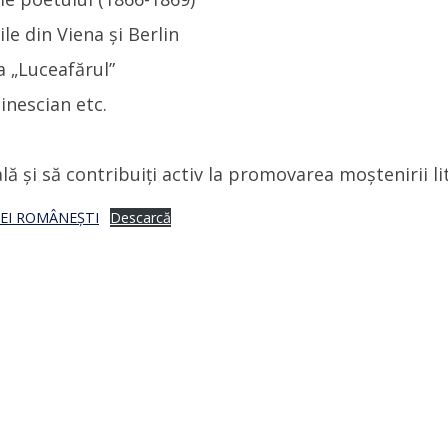
le din Viena și Berlin
a „Luceafărul”
inescian etc.
ală și să contribuiți activ la promovarea moștenirii l
IEI ROMÂNEȘTI
Descarcă