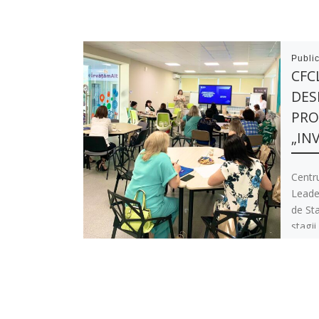
Publi
CFC
DES
PRO
„IN
Centr
Leader
de St
stagii
cadrul