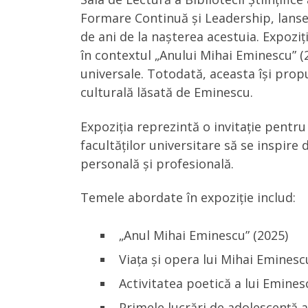
Formare Continuă și Leadership, lansea
de ani de la nașterea acestuia. Expoziți
în contextul „Anului Mihai Eminescu” (20
universale. Totodată, aceasta își propu
culturală lăsată de Eminescu.
Expoziția reprezintă o invitație pentru
facultăților universitare să se inspir
personală și profesională.
Temele abordate în expoziție includ:
„Anul Mihai Eminescu” (2025)
Viața și opera lui Mihai Eminesc
Activitatea poetică a lui Eminesc
Primele lucrări de adolescență a