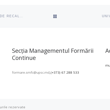
ÎNAPOI SUS
A DEMARAT PROCESUL DE SUSȚINERE A TEZELOR DE RECALIFICARE ÎN PROGRAMUL „EDUCAȚIE PENTRU SOCIETATE”
UNI
Secția Managementul Formării
A
Continue
mun
formare.smfc@upsc.md
,(+373) 67 288 533
urile rezervate