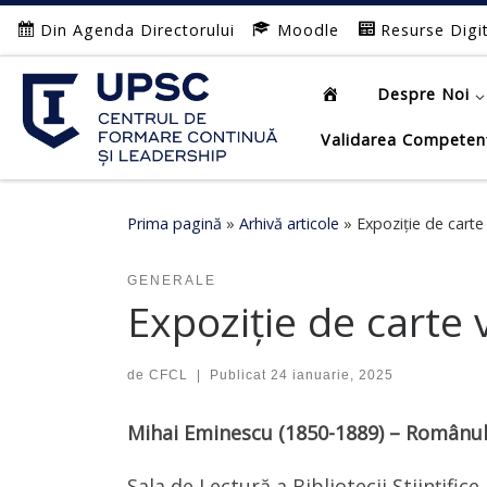
Din Agenda Directorului
Moodle
Resurse Digi
Afișează întregul conținut
Despre Noi
Validarea Competen
Prima pagină
»
Arhivă articole
»
Expoziție de carte 
GENERALE
Expoziție de carte 
de
CFCL
|
Publicat
24 ianuarie, 2025
Mihai Eminescu (1850-1889) – Românul
Sala de Lectură a Bibliotecii Științific