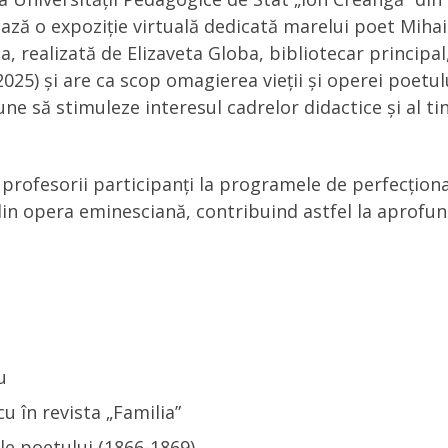
ză o expoziție virtuală dedicată marelui poet Mihai 
a, realizată de Elizaveta Globa, bibliotecar principal
25) și are ca scop omagierea vieții și operei poetului
ne să stimuleze interesul cadrelor didactice și al t
 profesorii participanți la programele de perfecționa
e din opera eminesciană, contribuind astfel la aprofu
u
u în revista „Familia”
le poetului (1866-1869)