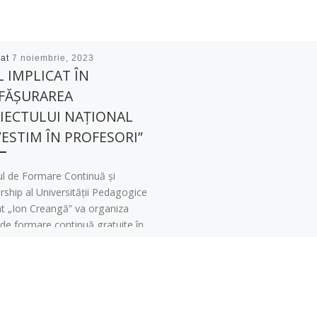
cat
7 noiembrie, 2023
L IMPLICAT ÎN
FĂȘURAREA
IECTULUI NAȚIONAL
VESTIM ÎN PROFESORI”
ul de Formare Continuă și
ship al Universității Pedagogice
at „Ion Creangă” va organiza
 de formare continuă gratuite în
 […]