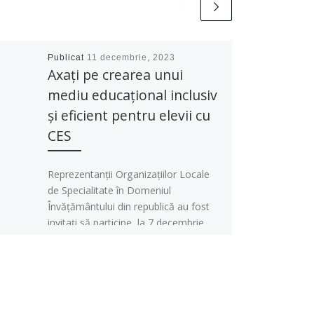
Publicat
11 decembrie, 2023
Axați pe crearea unui
mediu educațional inclusiv
și eficient pentru elevii cu
CES
Reprezentanții Organizațiilor Locale
de Specialitate în Domeniul
Învățământului din republică au fost
invitați să participe, la 7 decembrie
2023, la o nouă […]