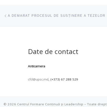
Navigare articole
acest articol
Date de contact
Anticamera
cfcl@upsc.md
, (+373) 67 288 529
© 2026
Centrul Formare Continuă și Leadership
–
Toate drept