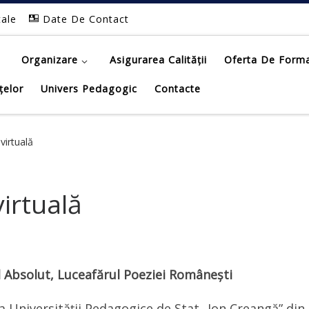
tale
Date De Contact
Organizare
Asigurarea Calității
Oferta De Form
țelor
Univers Pedagogic
Contacte
virtuală
virtuală
 Absolut, Luceafărul Poeziei Românești
e a Universității Pedagogice de Stat „Ion Creangă” din