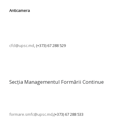
Anticamera
cfcl@upsc.md
, (+373) 67 288 529
Secția Managementul Formării Continue
formare.smfc@upsc.md
,(+373) 67 288 533