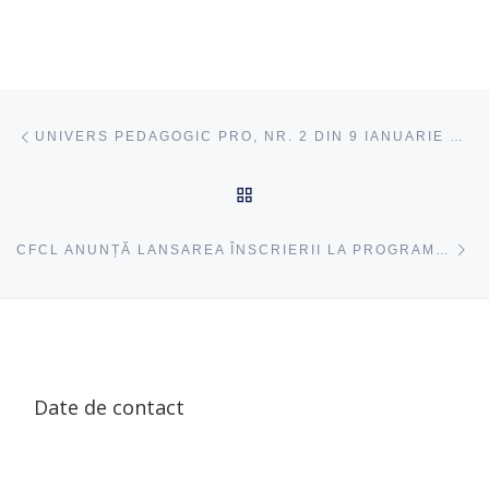
Navigare articole
acest articol
UNIVERS PEDAGOGIC PRO, NR. 2 DIN 9 IANUARIE 2024
ÎNAPOI SUS
ac
CFCL ANUNȚĂ LANSAREA ÎNSCRIERII LA PROGRAM DE FORMARE CONTINUĂ „PSIHOPEDAGOGIE”
Date de contact