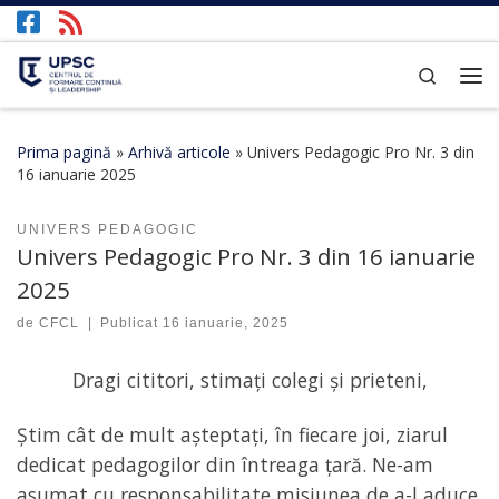
Afișează întregul conținut
Search
Prima pagină
»
Arhivă articole
»
Univers Pedagogic Pro Nr. 3 din
16 ianuarie 2025
UNIVERS PEDAGOGIC
Univers Pedagogic Pro Nr. 3 din 16 ianuarie
2025
de
CFCL
|
Publicat
16 ianuarie, 2025
Dragi cititori, stimați colegi și prieteni,
Știm cât de mult așteptați, în fiecare joi, ziarul
dedicat pedagogilor din întreaga țară. Ne-am
asumat cu responsabilitate misiunea de a-l aduce