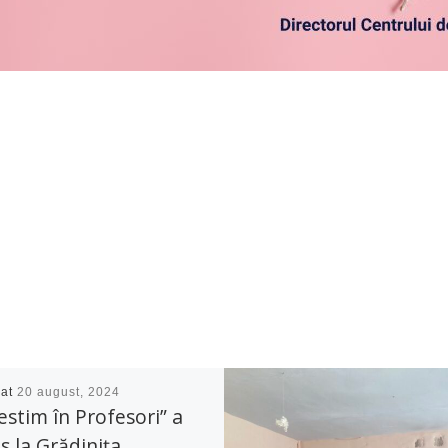
cat
20 august, 2024
estim în Profesori” a
s la Grădinița