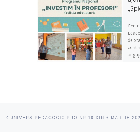
„Spi
Centr
Leader
de Sta
conti
angaj
Navigare articole
acest articol
UNIVERS PEDAGOGIC PRO NR 10 DIN 6 MARTIE 20