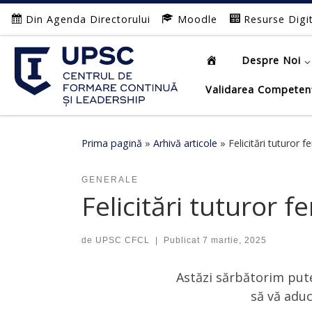
Din Agenda Directorului
Moodle
Resurse Digi
Afișează întregul conținut
Despre Noi
Validarea Competen
Prima pagină
»
Arhivă articole
»
Felicitări tuturor f
GENERALE
Felicitări tuturor f
de
UPSC CFCL
|
Publicat
7 martie, 2025
Astăzi sărbătorim pute
să vă aduc