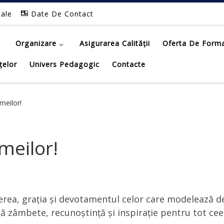
tale
Date De Contact
Organizare
Asigurarea Calității
Oferta De Form
țelor
Univers Pedagogic
Contacte
emeilor!
emeilor!
rea, grația și devotamentul celor care modelează des
ă zâmbete, recunoștință și inspirație pentru tot ceea