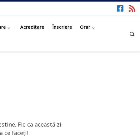
are
Acreditare
Înscriere
Orar
Se
tine. Fie ca această zi
 ce faceți!