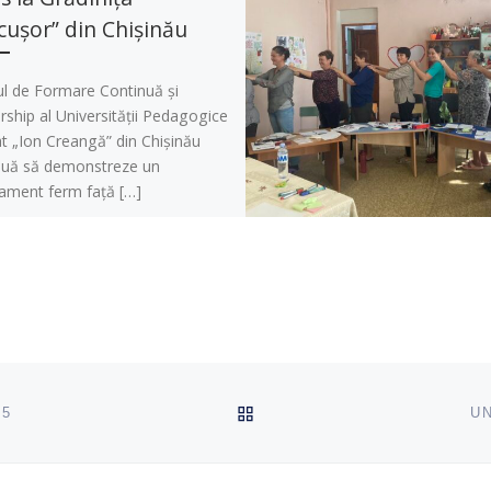
cușor” din Chișinău
ul de Formare Continuă și
ship al Universității Pedagogice
t „Ion Creangă” din Chișinău
nuă să demonstreze un
ament ferm față […]
ÎNAPOI SUS
25
UN