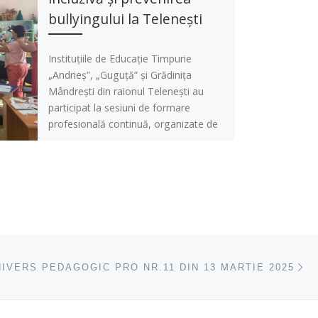
bullyingului la Telenești
Instituțiile de Educație Timpurie
„Andrieș”, „Guguță” și Grădinița
Mândrești din raionul Telenești au
participat la sesiuni de formare
profesională continuă, organizate de
[…]
ac
IVERS PEDAGOGIC PRO NR.11 DIN 13 MARTIE 2025