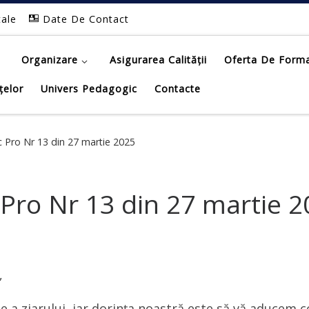
tale
Date De Contact
Organizare
Asigurarea Calității
Oferta De Form
țelor
Univers Pedagogic
Contacte
 Pro Nr 13 din 27 martie 2025
Pro Nr 13 din 27 martie 2
,
ție a ziarului, iar dorința noastră este să vă aducem