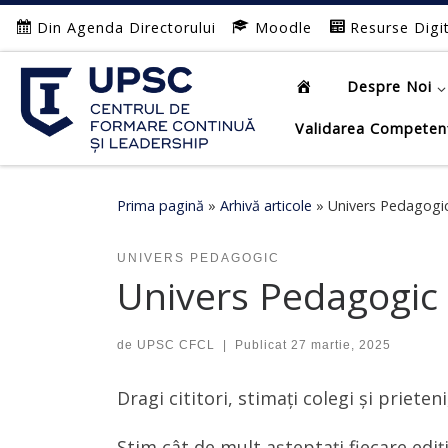
Din Agenda Directorului
Moodle
Resurse Digi
Afișează întregul conținut
Despre Noi
Validarea Competen
Prima pagină
»
Arhivă articole
»
Univers Pedagogic
UNIVERS PEDAGOGIC
Univers Pedagogic 
de
UPSC CFCL
|
Publicat
27 martie, 2025
Dragi cititori, stimați colegi și prieteni
Știm cât de mult așteptați fiecare edi