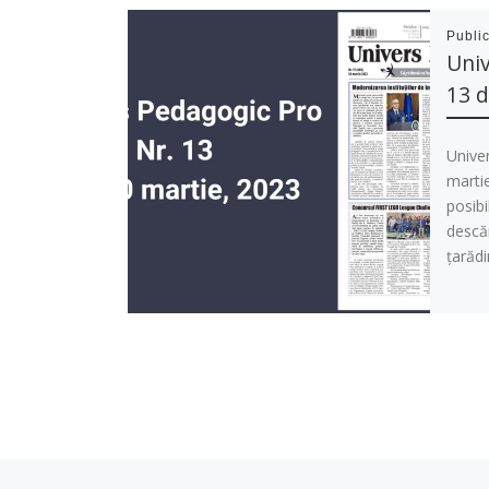
Publi
Univ
13 d
Unive
martie
posibi
descăr
țarădi