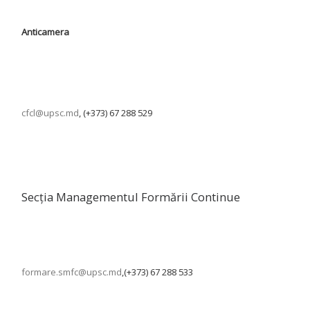
Anticamera
cfcl@upsc.md
, (+373) 67 288 529
Secția Managementul Formării Continue
formare.smfc@upsc.md
,(+373) 67 288 533