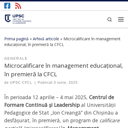
Afișează întregul conținut
Search
Prima pagină
»
Arhivă articole
»
Microcalificare în management
educațional, în premieră la CFCL
GENERALE
Microcalificare în management educațional,
în premieră la CFCL
de
UPSC CFCL
|
Publicat
3 iunie, 2025
În perioada 12 aprilie – 4 mai 2025,
Centrul de
Formare Continuă și Leadership
al Universității
Pedagogice de Stat „Ion Creangă” din Chișinău a
desfășurat, în premieră, un program de
calificare