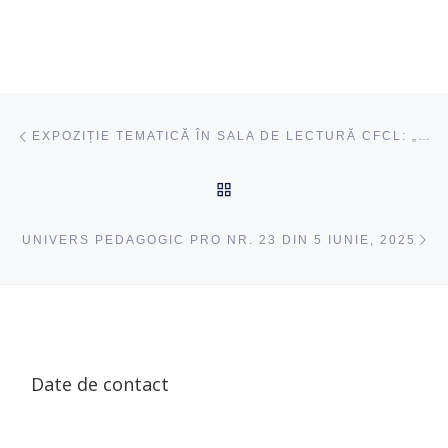
Navigare articole
acest articol
EXPOZIȚIE TEMATICĂ ÎN SALA DE LECTURĂ CFCL: „LUCRĂRI ȘTIINȚIFICE ȘI DIDACTICE” ALE CADRELOR UNIVERSITARE UPSC
ÎNAPOI SUS
ac
UNIVERS PEDAGOGIC PRO NR. 23 DIN 5 IUNIE, 2025
Date de contact