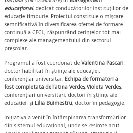
parțială (microcalificare)
în
Management
educațional
, dedicat conducătorilor instituțiilor de
educație timpurie. Proiectul constituie o mișcare
semnificativă în diversificarea ofertei de formare
continuă a CFCL, răspunzând cerințelor tot mai
complexe ale managementului din sectorul
preșcolar.
Programul a fost coordonat de
Valentina Pascari
,
doctor habilitat în științe ale educației,
conferențiar universitar.
Echipa de formatori a
fost completată de
Tatina Verdeș
,
Violeta Verdeș
,
conferențiari universitari, doctori în științe ale
educației, și
Lilia Buimestru
, doctor în pedagogie.
Inițiativa a venit în întâmpinarea transformărilor
din sistemul educațional, unde se resimte acut