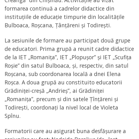
Creangă” din Chișinău. Activitățile au vizat
formarea continuă a cadrelor didactice din
instituțiile de educație timpurie din localitățile
Bulboaca, Roșcana, Țânțăreni și Todirești.
La sesiunile de formare au participat două grupe
de educatori. Prima grupă a reunit cadre didactice
de la IET „Romanița”, IET „Plopușor” și IET „Scufița
Roșie” din satul Bulboaca, și, respectiv, din satul
Roșcana, sub coordonarea locală a dnei Elena
Roșca. A doua grupă au constituito educatorii
Grădiniței-creșă „Andrieș”, ai Grădiniței
„Romanița”, precum și din satele Țînțăreni și
Todirești, coordonați la nivel local de Violeta
Spînu.
Formatorii care au asigurat buna desfășurare a