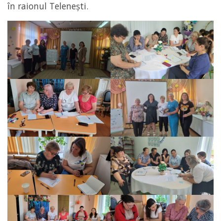
în raionul Telenești.