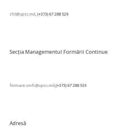
cfcl@upsc.md
, (+373) 67 288 529
Secția Managementul Formării Continue
formare.smfc@upsc.md
,(+373) 67 288 533
Adresă