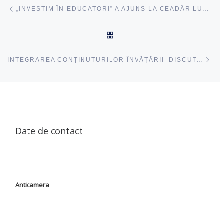
Navigare articole
acest articol
„INVESTIM ÎN EDUCATORI” A AJUNS LA CEADÂR LUNGA, AVDARMA ȘI VULCĂNEȘTI
ÎNAPOI SUS
ac
INTEGRAREA CONȚINUTURILOR ÎNVĂȚĂRII, DISCUTATĂ CU EDUCATORII DIN COSTEȘTI, IALOVENI
Date de contact
Anticamera