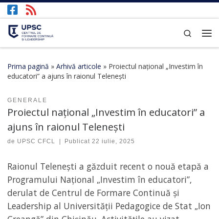
Afișează întregul conținut
Search
Prima pagină
»
Arhivă articole
»
Proiectul național „Investim în
educatori” a ajuns în raionul Telenești
GENERALE
Proiectul național „Investim în educatori” a
ajuns în raionul Telenești
de
UPSC CFCL
|
Publicat
22 iulie, 2025
Raionul Telenești a găzduit recent o nouă etapă a
Programului Național „Investim în educatori”,
derulat de Centrul de Formare Continuă și
Leadership al Universității Pedagogice de Stat „Ion