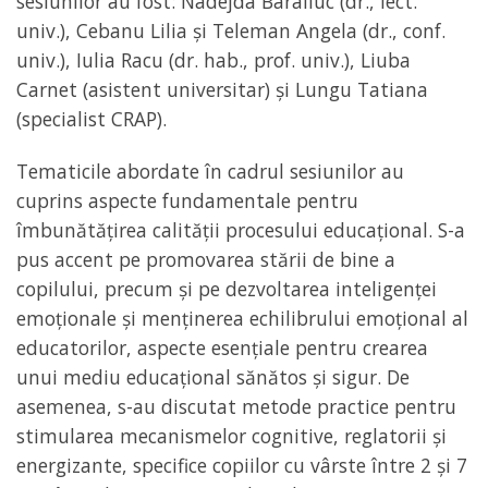
sesiunilor au fost: Nadejda Baraliuc (dr., lect.
univ.), Cebanu Lilia și Teleman Angela (dr., conf.
univ.), Iulia Racu (dr. hab., prof. univ.), Liuba
Carnet (asistent universitar) și Lungu Tatiana
(specialist CRAP).
Tematicile abordate în cadrul sesiunilor au
cuprins aspecte fundamentale pentru
îmbunătățirea calității procesului educațional. S-a
pus accent pe promovarea stării de bine a
copilului, precum și pe dezvoltarea inteligenței
emoționale și menținerea echilibrului emoțional al
educatorilor, aspecte esențiale pentru crearea
unui mediu educațional sănătos și sigur. De
asemenea, s-au discutat metode practice pentru
stimularea mecanismelor cognitive, reglatorii și
energizante, specifice copiilor cu vârste între 2 și 7