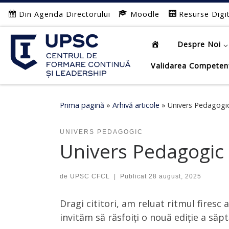
Din Agenda Directorului
Moodle
Resurse Digi
Afișează întregul conținut
Despre Noi
Validarea Competen
Prima pagină
»
Arhivă articole
»
Univers Pedagogic
UNIVERS PEDAGOGIC
Univers Pedagogic 
de
UPSC CFCL
|
Publicat
28 august, 2025
Dragi cititori, am reluat ritmul firesc 
invităm să răsfoiți o nouă ediție a să