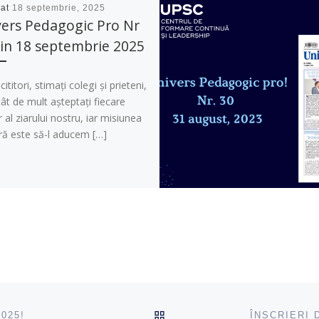
cat
18 septembrie, 2025
ers Pedagogic Pro Nr
in 18 septembrie 2025
cititori, stimați colegi și prieteni,
ât de mult așteptați fiecare
al ziarului nostru, iar misiunea
ră este să-l aducem […]
ÎNAPOI SUS
025!