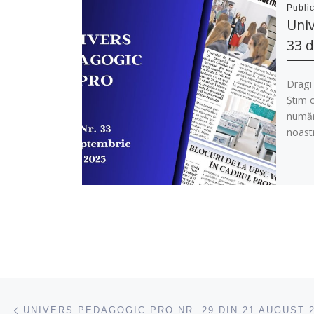
Publi
Univ
33 d
Dragi 
Știm c
număr 
noast
Navigare articole
acest articol
UNIVERS PEDAGOGIC PRO NR. 29 DIN 21 AUGUST 2