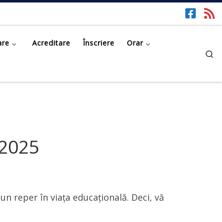
are
Acreditare
Înscriere
Orar
Se
 2025
 un reper în viața educațională. Deci, vă