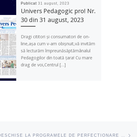
Publicat
31 august, 2023
Univers Pedagogic pro! Nr.
30 din 31 august, 2023
Dragi cititori și consumatori de on-
line,așa cum v-am obișnuit,vă invităm
să lecturăm împreunăsăptămânalul
Pedagogilor din toată țara! Cu mare
drag de voi,Centrul […]
ac
ÎNSCRIERI DESCHISE LA PROGRAMELE DE PERFECȚIONARE 8 SEPTEMBRIE – 4 OCTOMBRIE 2025