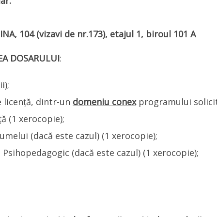
ar.
INA, 104 (vizavi de nr.173)
, etajul 1, biroul 101 A
EA DOSARULUI
:
i);
 licență, dintr-un
domeniu conex
programului solicit
ă (1 xerocopie);
melui (dacă este cazul) (1 xerocopie);
i Psihopedagogic (dacă este cazul) (1 xerocopie);