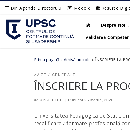
Din Agenda Directorului
Moodle
Resurse Digi
Afișează întregul conținut
Despre Noi
Validarea Competen
Prima pagină
»
Arhivă articole
»
ÎNSCRIERE LA PR
AVIZE
GENERALE
ÎNSCRIERE LA PRO
de
UPSC CFCL
|
Publicat
26 martie, 2026
Universitatea Pedagogică de Stat „Ion 
recalificare / formare profesională con