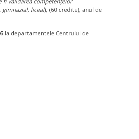
e fi validarea competențelor
 gimnazial, liceal
), (60 credite), anul de
26
la departamentele Centrului de