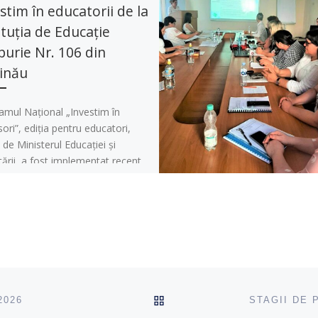
stim în educatorii de la
ituția de Educație
urie Nr. 106 din
inău
amul Național „Investim în
ori”, ediția pentru educatori,
 de Ministerul Educației și
ării, a fost implementat recent
tituția de Educație […]
ÎNAPOI SUS
2026