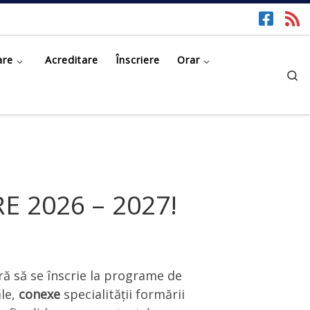
are
Acreditare
Înscriere
Orar
Se
 2026 – 2027!
ră să se înscrie la programe de
ale,
conexe
specialității formării