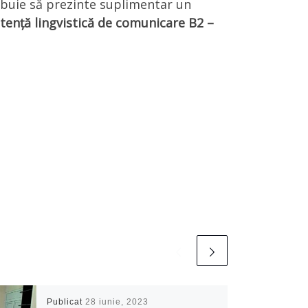
ebuie să prezinte suplimentar un
etență lingvistică de comunicare B2 –
Publicat
28 iunie, 2023