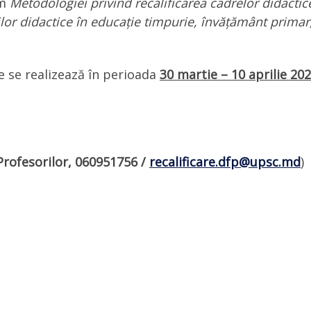
rm
Metodologiei privind recalificarea cadrelor didactic
lor didactice în educație timpurie, învățământ primar,
re se realizează în perioada
30 martie – 10 aprilie 20
rofesorilor,
060951756
/
recalificare.dfp@upsc.md
)