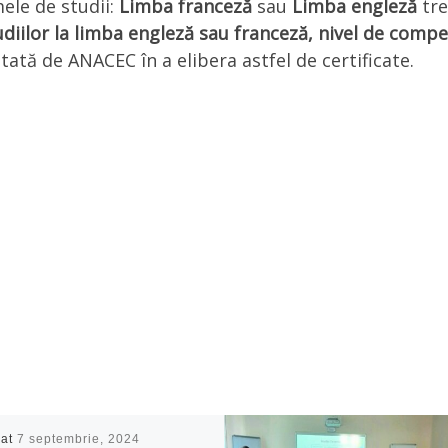
ele de studii:
Limba franceză
sau
Limba engleză
tr
udiilor la limba engleză sau franceză, nivel de comp
ditată de ANACEC în a elibera astfel de certificate.
cat
7 septembrie, 2024