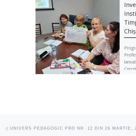
Inve
Inst
Timp
Chiș
Progr
Profes
lansat
Cercet
la Ins
Navigare articole
acest articol
UNIVERS PEDAGOGIC PRO NR. 12 DIN 26 MARTIE, 