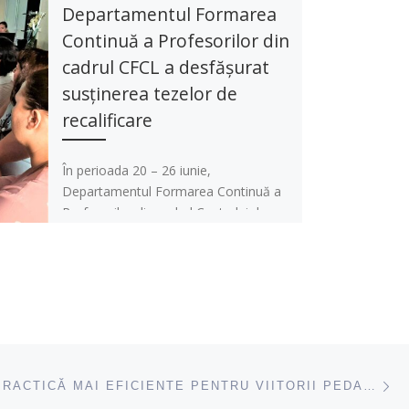
Departamentul Formarea
Continuă a Profesorilor din
cadrul CFCL a desfășurat
susținerea tezelor de
recalificare
În perioada 20 – 26 iunie,
Departamentul Formarea Continuă a
Profesorilor din cadrul Centrului de
Formarea Continuă și Leadership al
Universității Pedagogice […]
ac
STAGII DE PRACTICĂ MAI EFICIENTE PENTRU VIITORII PEDAGOGI, PRIN PROIECTUL REFLECT II