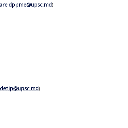
are.dppme@upsc.md
)
.detip@upsc.md
)