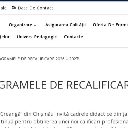
tale
Date De Contact
Organizare
Asigurarea Calității
Oferta De Form
țelor
Univers Pedagogic
Contacte
OGRAMELE DE RECALIFICARE 2026 – 2027!
GRAMELE DE RECALIFICARE
Creangă” din Chișinău invită cadrele didactice din ța
tinuă pentru obținerea unei noi calificări profesion