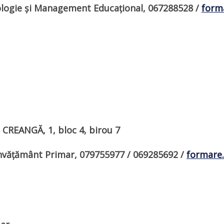
logie și Management Educațional,
067288528
/
form
n CREANGĂ, 1, bloc 4, birou 7
Învățământ Primar, 079755977 / 069285692 /
formare