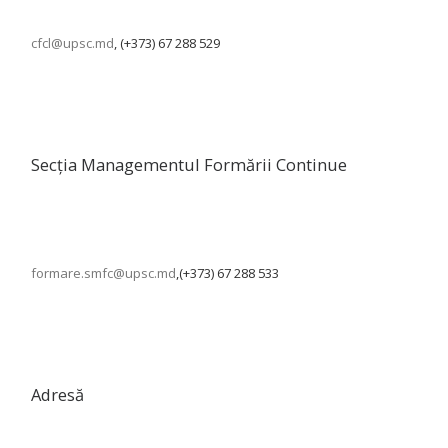
cfcl@upsc.md
, (+373) 67 288 529
Secția Managementul Formării Continue
formare.smfc@upsc.md
,(+373) 67 288 533
Adresă