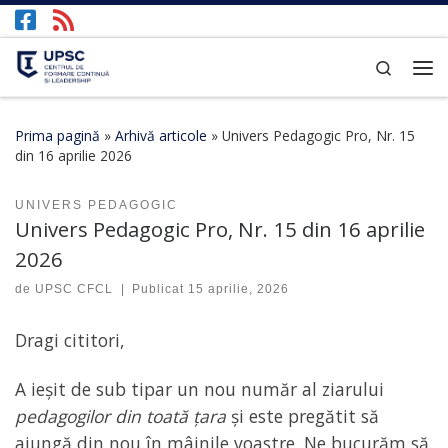
Afișează întregul conținut
Search
Prima pagină
»
Arhivă articole
»
Univers Pedagogic Pro, Nr. 15
din 16 aprilie 2026
UNIVERS PEDAGOGIC
Univers Pedagogic Pro, Nr. 15 din 16 aprilie
2026
de
UPSC CFCL
|
Publicat
15 aprilie, 2026
Dragi cititori,
A ieșit de sub tipar un nou număr al ziarului
pedagogilor din toată țara
și este pregătit să
ajungă din nou în mâinile voastre. Ne bucurăm să