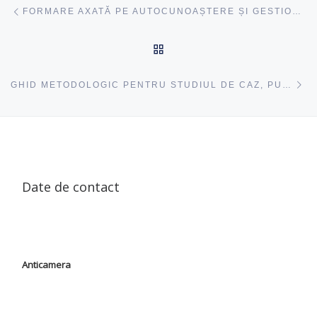
Navigare articole
acest articol
FORMARE AXATĂ PE AUTOCUNOAȘTERE ȘI GESTIONAREA EMOȚIILOR
ÎNAPOI SUS
ac
GHID METODOLOGIC PENTRU STUDIUL DE CAZ, PUBLICAT LA CFCL
Date de contact
Anticamera