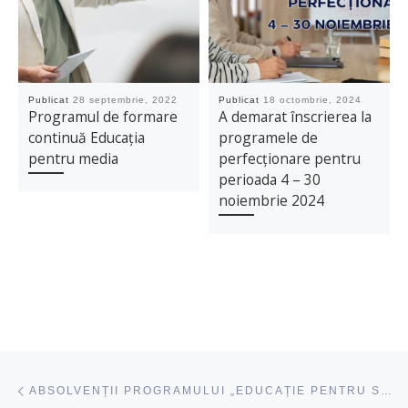
Publicat
28 septembrie, 2022
Publicat
18 octombrie, 2024
Programul de formare
A demarat înscrierea la
continuă Educația
programele de
pentru media
perfecționare pentru
perioada 4 – 30
noiembrie 2024
Navigare articole
acest articol
ABSOLVENȚII PROGRAMULUI „EDUCAȚIE PENTRU SOCIETATE” AU PRIMIT CERTIFICATELE DE RECALIFICARE