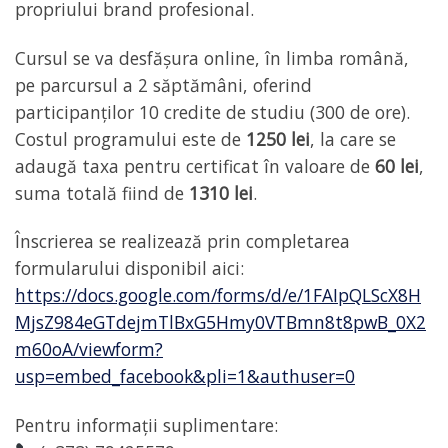
propriului brand profesional.
Cursul se va desfășura online, în limba română,
pe parcursul a 2 săptămâni, oferind
participanților 10 credite de studiu (300 de ore).
Costul programului este de
1250 lei
, la care se
adaugă taxa pentru certificat în valoare de
60 lei
,
suma totală fiind de
1310 lei
.
Înscrierea se realizează prin completarea
formularului disponibil aici:
https://docs.google.com/forms/d/e/1FAIpQLScX8H
MjsZ984eGTdejmTlBxG5Hmy0VTBmn8t8pwB_0X2
m60oA/viewform?
usp=embed_facebook&pli=1&authuser=0
Pentru informații suplimentare: