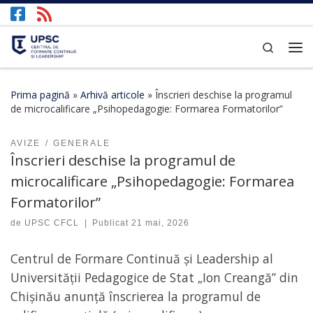
Afișează întregul conținut
Search
Prima pagină
»
Arhivă articole
»
Înscrieri deschise la programul
de microcalificare „Psihopedagogie: Formarea Formatorilor”
AVIZE
GENERALE
Înscrieri deschise la programul de
microcalificare „Psihopedagogie: Formarea
Formatorilor”
de
UPSC CFCL
|
Publicat
21 mai, 2026
Centrul de Formare Continuă și Leadership al
Universității Pedagogice de Stat „Ion Creangă” din
Chișinău anunță înscrierea la programul de