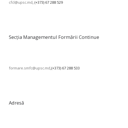
cfcl@upsc.md
, (+373) 67 288 529
Secția Managementul Formării Continue
formare.smfc@upsc.md
,(+373) 67 288 533
Adresă