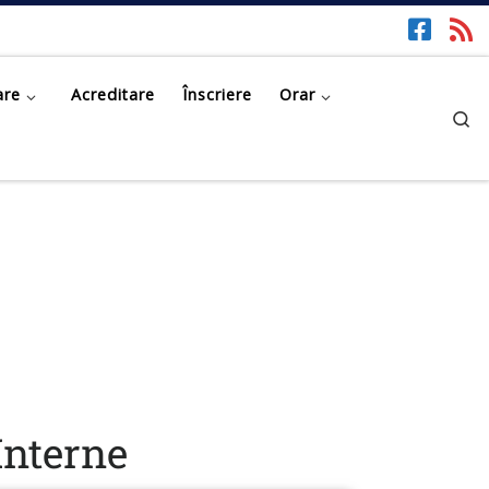
are
Acreditare
Înscriere
Orar
Se
Interne