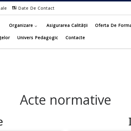
tale
Date De Contact
Organizare
Asigurarea Calității
Oferta De Form
țelor
Univers Pedagogic
Contacte
A
c
t
e
n
o
r
m
a
t
i
v
e
e