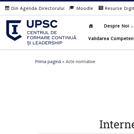
Din Agenda Directorului
Moodle
Resurse Digi
Afișează întregul conținut
Despre Noi
Validarea Competen
Prima pagină
»
Acte normative
Intern