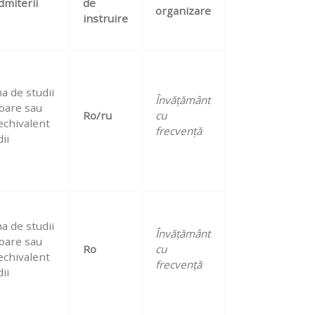
dmiterii
de
organizare
instruire
a de studii
Învățământ
oare sau
Ro/ru
cu
echivalent
frecvență
ii
a de studii
Învățământ
oare sau
Ro
cu
echivalent
frecvență
ii