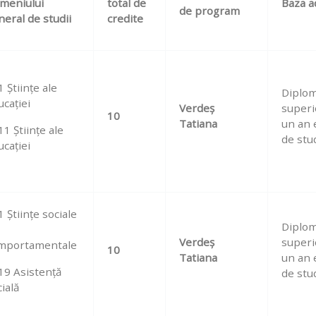
meniului
total de
Baza a
de program
neral de studii
credite
 Științe ale
Diplom
ucației
Verdeș
superi
10
Tatiana
un an 
1 Ştiinţe ale
de stud
ucaţiei
 Științe sociale
Diplom
Verdeș
superi
mportamentale
10
Tatiana
un an 
19 Asistență
de stud
ială