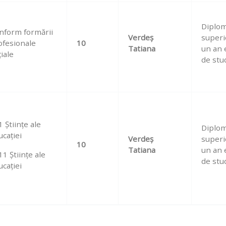
Diplom
nform formării
Verdeș
superi
ofesionale
10
Tatiana
un an 
țiale
de stud
 Științe ale
Diplom
ucației
Verdeș
superi
10
Tatiana
un an 
1 Ştiinţe ale
de stud
ucaţiei