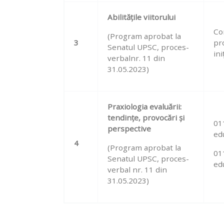
Abilitățile viitorului
Co
(Program aprobat la
3
pr
Senatul UPSC, proces-
ini
verbalnr. 11 din
31.05.2023
)
Praxiologia evaluării:
tendințe, provocări și
011
perspective
ed
4
(Program aprobat la
011
Senatul UPSC, proces-
ed
verbal nr. 11 din
31.05.2023
)