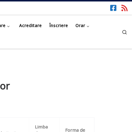
are
Acreditare
Înscriere
Orar
Se
or
Limba
Forma de