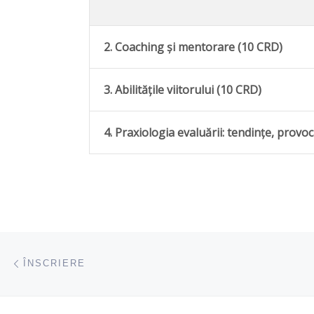
2. Coaching și mentorare (10 CRD)
3. Abilitățile viitorului (10 CRD)
4. Praxiologia evaluării: tendințe, provo
Navigare articole
acest articol
ÎNSCRIERE