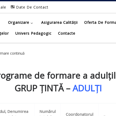
tale
Date De Contact
Organizare
Asigurarea Calității
Oferta De Form
țelor
Univers Pedagogic
Contacte
ormare continuă
rograme de formare a adulțil
GRUP ȚINTĂ –
ADULȚI
dul, Denumirea
Numărul
Coordonatorul