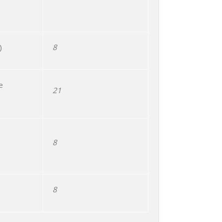
)
8
e
21
8
8