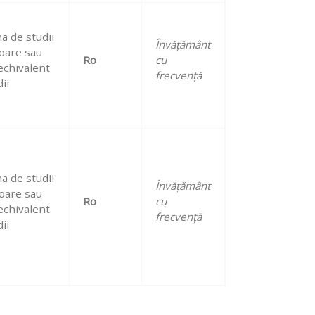
a de studii
Învățământ
oare sau
Ro
cu
echivalent
frecvență
ii
a de studii
Învățământ
oare sau
Ro
cu
echivalent
frecvență
ii