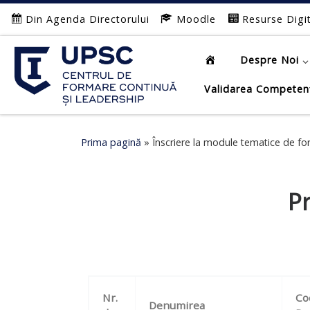
Din Agenda Directorului
Moodle
Resurse Digi
Afișează întregul conținut
Despre Noi
Validarea Competen
Prima pagină
»
Înscriere la module tematice de f
P
Nr.
Co
Denumirea