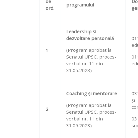
de
Do
programului
ord.
ge
Leadership și
dezvoltare personală
011
ed
(Program aprobat la
1
Senatul UPSC, proces-
011
verbal
nr. 11 din
ed
31.05.2023)
Coaching și mentorare
031
și
(Program aprobat la
co
2
Senatul UPSC, proces-
verbal nr. 11 din
03
31.05.2023
)
soc