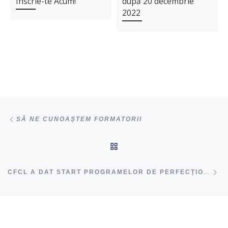
Înscrie-te Acum!
după 20 decembrie
2022
Navigare articole
acest articol
SĂ NE CUNOAȘTEM FORMATORII
ÎNAPOI SUS
ac
CFCL A DAT START PROGRAMELOR DE PERFECȚIONARE PLANIFICATE PENTRU 13 FEBRUARIE – 11 MARTIE