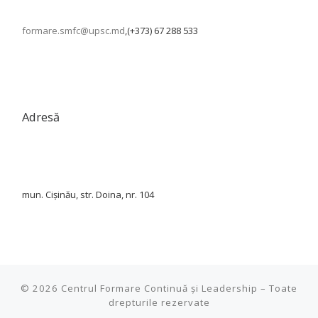
formare.smfc@upsc.md
,(+373) 67 288 533
Adresă
mun. Cișinău, str. Doina, nr. 104
© 2026
Centrul Formare Continuă și Leadership
–
Toate
drepturile rezervate