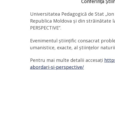
Conferința Știin
Universitatea Pedagogică de Stat „Ion C
Republica Moldova și din străinătate l
PERSPECTIVE”.
Evenimentul științific consacrat proble
umanistice, exacte, al științelor naturi
Pentru mai multe detalii accesați
http
abordari-si-perspective/