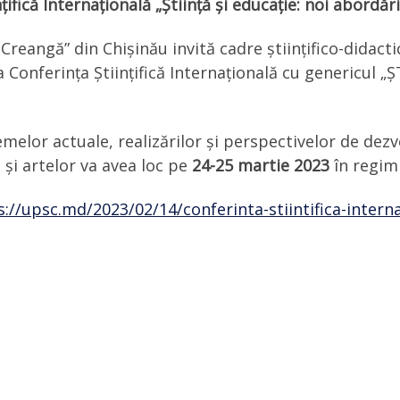
țifică Internațională „Știință și educație: noi abordăr
reangă” din Chișinău invită cadre științifico-didactic
a Conferința Științifică Internațională cu genericul 
melor actuale, realizărilor și perspectivelor de dezvo
i și artelor va avea loc pe
24-25 martie 2023
în regim
s://upsc.md/2023/02/14/conferinta-stiintifica-interna