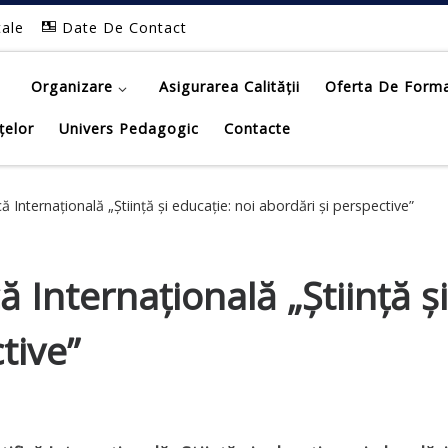
tale
Date De Contact
Organizare
Asigurarea Calității
Oferta De Form
țelor
Univers Pedagogic
Contacte
ică Internațională „Știință și educație: noi abordări și perspective”
că Internațională „Știință ș
tive”