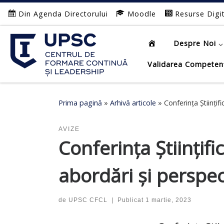
Din Agenda Directorului
Moodle
Resurse Digi
Afișează întregul conținut
Despre Noi
Validarea Competen
Prima pagină
»
Arhivă articole
»
Conferința Științif
AVIZE
Conferința Științifi
abordări și perspec
de
UPSC CFCL
|
Publicat
1 martie, 2023