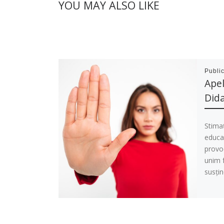
YOU MAY ALSO LIKE
Publi
Apel
Dida
Stimaț
educaț
provo
unim f
susțin