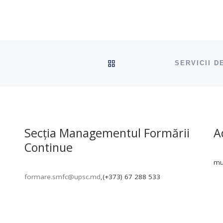
ÎNAPOI SUS
Secția Managementul Formării
A
Continue
mun
formare.smfc@upsc.md
,(+373) 67 288 533