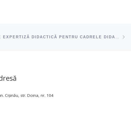
ac
SERVICII DE EXPERTIZĂ DIDACTICĂ PENTRU CADRELE DIDACTICE DIN ȚARĂ
dresă
. Cișinău, str. Doina, nr. 104