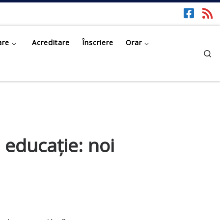
are
Acreditare
Înscriere
Orar
Se
i educație: noi