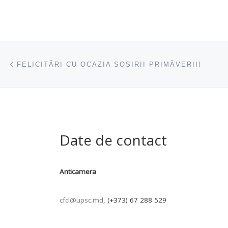
Navigare articole
acest articol
FELICITĂRI CU OCAZIA SOSIRII PRIMĂVERII!
Date de contact
Anticamera
cfcl@upsc.md
, (+373) 67 288 529