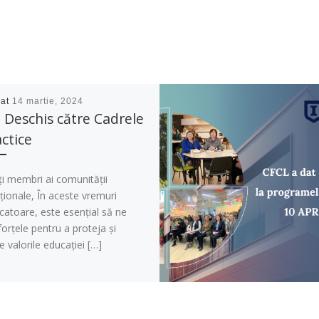
cat
14 martie, 2024
 Deschis către Cadrele
ctice
i membri ai comunității
ionale, În aceste vremuri
catoare, este esențial să ne
orțele pentru a proteja și
e valorile educației […]