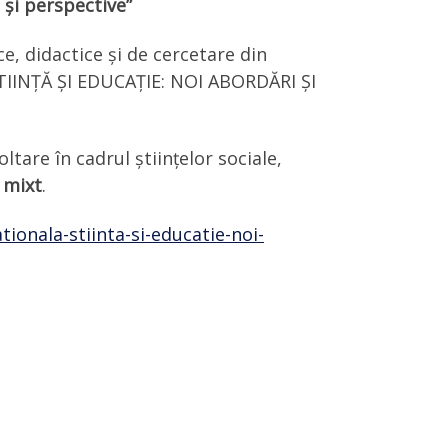
i și perspective”
e, didactice și de cercetare din
„ȘTIINȚĂ ȘI EDUCAȚIE: NOI ABORDĂRI ȘI
ltare în cadrul științelor sociale,
mixt
.
tionala-stiinta-si-educatie-noi-