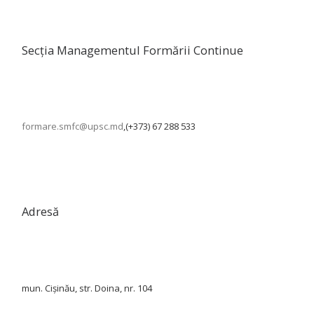
Secția Managementul Formării Continue
formare.smfc@upsc.md
,(+373) 67 288 533
Adresă
mun. Cișinău, str. Doina, nr. 104