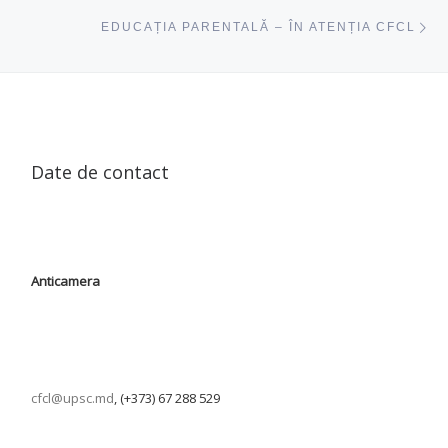
ac
EDUCAȚIA PARENTALĂ – ÎN ATENȚIA CFCL
Date de contact
Anticamera
cfcl@upsc.md
, (+373) 67 288 529