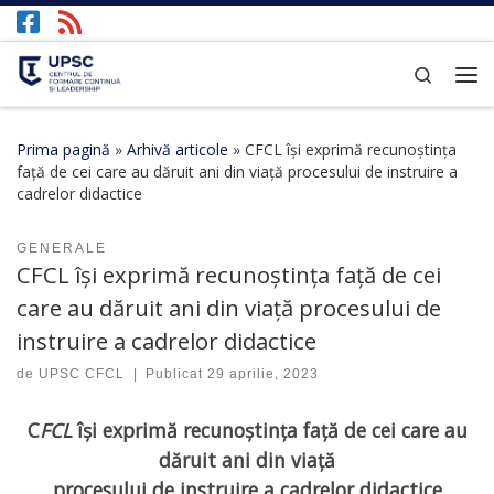
Afișează întregul conținut
Search
Prima pagină
»
Arhivă articole
»
CFCL își exprimă recunoștința
față de cei care au dăruit ani din viață procesului de instruire a
cadrelor didactice
GENERALE
CFCL își exprimă recunoștința față de cei
care au dăruit ani din viață procesului de
instruire a cadrelor didactice
de
UPSC CFCL
|
Publicat
29 aprilie, 2023
C
FCL
își exprimă recunoștința față de cei care au
dăruit ani din viață
procesului de instruire a cadrelor didactice