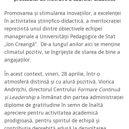
Promovarea și stimularea inovațiilor, a excelenței
în activitatea științifico-didactică, a meritocrației
reprezintă unul dintre obiectivele echipei
manageriale a Universității Pedagogice de Stat
„Ion Creangă”. De-a lungul anilor aici se menține
climatul pozitiv, se îngrijește de starea de bine a
angajaților.
În acest context, vineri, 28 aprilie, într-o
atmosferă distinsă și cu alură pozitivă, Viorica
Andrițchi, directorul Centrului
Formare Continuă
și Leadership
a înmânat din partea administrației
diplome de gratitudine în semn de înaltă
apreciere pentru activitatea academică
prodigioasă, pentru spiritul de echipă și
contribuția deosebită adusă la dezvoltarea