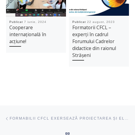
Publicat
7 iunie, 2024
Publicat
22 august, 2023
Cooperare
Formatorii CFCL –
internațională în
experți în cadrul
acțiune!
Forumului Cadrelor
didactice din raionul
Strășeni
Navigare articole
acest articol
FORMABILII CFCL EXERSEAZĂ PROIECTAREA ȘI ELABORAREA TESTELOR DE EVALUARE
ÎNAPOI SUS