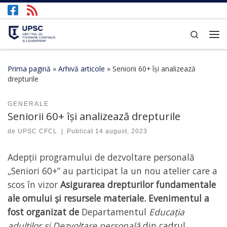
Afișează întregul conținut
Search
Prima pagină
»
Arhivă articole
»
Seniorii 60+ își analizează
drepturile
GENERALE
Seniorii 60+ își analizează drepturile
de
UPSC CFCL
|
Publicat
14 august, 2023
Adepții programului de dezvoltare personală
„Seniori 60+” au participat la un nou atelier care a
scos în vizor
Asigurarea drepturilor fundamentale
ale omului și resursele materiale.
Evenimentul a
fost organizat de
Departamentul
Educația
adulților și Dezvoltare personală
din cadrul