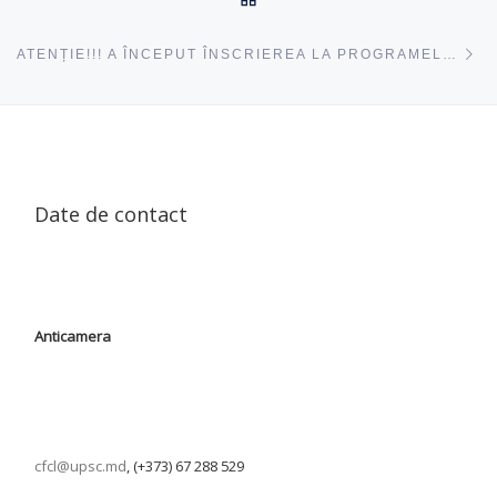
ac
ATENȚIE!!! A ÎNCEPUT ÎNSCRIEREA LA PROGRAMELE DE PERFECȚIONARE 11 SEPTEMBRIE – 7 OCTOMBRIE, 2023
Date de contact
Anticamera
cfcl@upsc.md
, (+373) 67 288 529