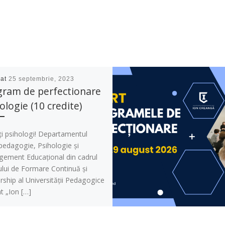
cat
25 septembrie, 2023
gram de perfectionare
ologie (10 credite)
ți psihologi! Departamentul
pedagogie, Psihologie și
ement Educațional din cadrul
ului de Formare Continuă și
ship al Universității Pedagogice
t „Ion […]