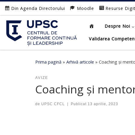
Din Agenda Directorului
Moodle
Resurse Digi
Afișează întregul conținut
Despre Noi
Validarea Competen
Prima pagină
»
Arhivă articole
»
Coaching și mento
AVIZE
Coaching și mentor
de
UPSC CFCL
|
Publicat
13 aprilie, 2023