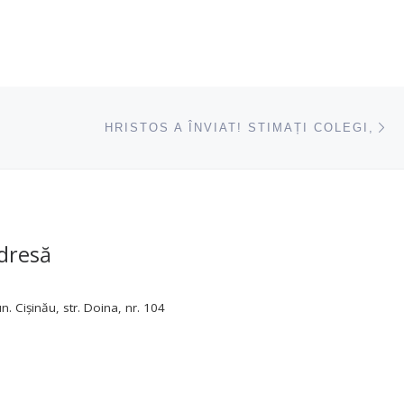
ac
HRISTOS A ÎNVIAT! STIMAȚI COLEGI,
dresă
. Cișinău, str. Doina, nr. 104