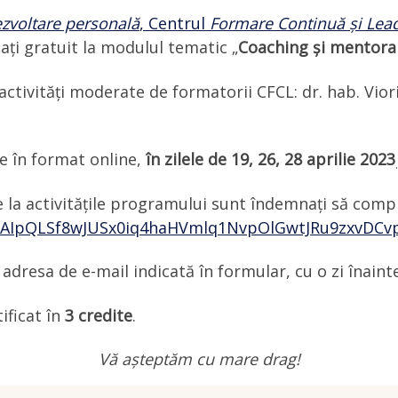
ezvoltare personală
, Centrul
Formare Continuă și Lea
pați gratuit la modulul tematic „
Coaching și mentorar
activități moderate de formatorii CFCL: dr. hab. Viori
te în format online,
în zilele de 19, 26, 28 aprilie 2023
.
pe la activitățile programului sunt îndemnați să comp
/1FAIpQLSf8wJUSx0iq4haHVmlq1NvpOlGwtJRu9zxvDCv
adresa de e-mail indicată în formular, cu o zi înainte
ificat în
3 credite
.
Vă așteptăm cu mare drag!