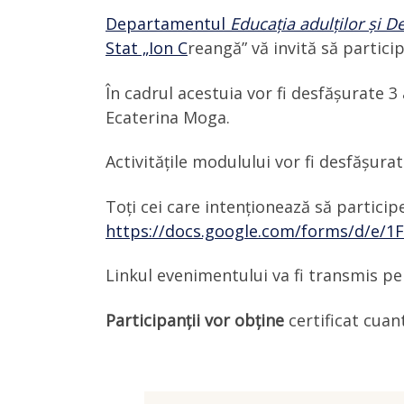
Departamentul
Educația adulților și D
Stat „Ion C
reangă” vă invită să partici
În cadrul acestuia vor fi desfășurate 3 
Ecaterina Moga.
Activitățile modulului vor fi desfășura
Toți cei care intenționează să partici
https://docs.google.com/forms/d/e
Linkul evenimentului va fi transmis pe 
Participanții vor obține
certificat cuant