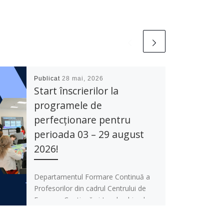
Publicat
28 mai, 2026
Start înscrierilor la
programele de
perfecționare pentru
perioada 03 – 29 august
2026!
Departamentul Formare Continuă a
Profesorilor din cadrul Centrului de
Formare Continuă și Leadership al
UPS „Ion Creangă” din Chișinău
anunță deschiderea înscrierilor […]