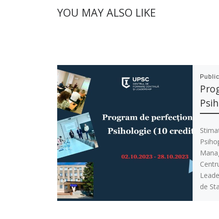
YOU MAY ALSO LIKE
Publi
Pro
Psih
Stima
Psiho
Manag
Centr
Leader
de Sta