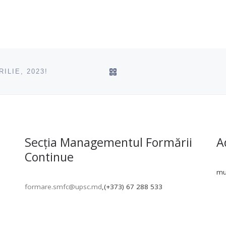
ÎNAPOI SUS
ILIE, 2023!
Secția Managementul Formării
A
Continue
mun
formare.smfc@upsc.md
,(+373) 67 288 533