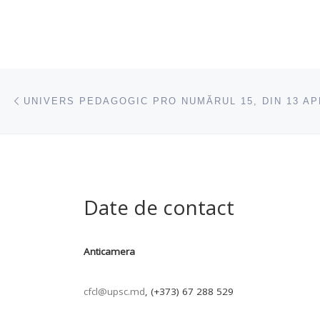
Navigare articole
acest articol
UNIVERS PEDAGOGIC PRO NUMĂRUL 15, DIN 13 APR
Date de contact
Anticamera
cfcl@upsc.md
, (+373) 67 288 529