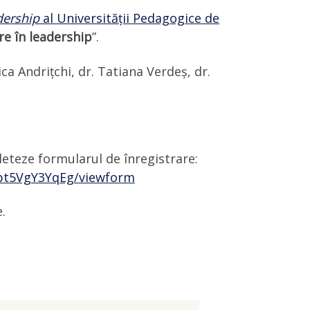
dership
al Universității Pedagogice de
e în leadership
”.
ca Andrițchi, dr. Tatiana Verdeș, dr.
leteze formularul de înregistrare:
pt5VgY3YqEg/viewform
.