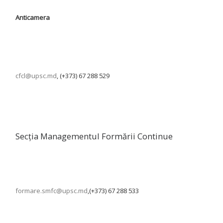
Anticamera
cfcl@upsc.md
, (+373) 67 288 529
Secția Managementul Formării Continue
formare.smfc@upsc.md
,(+373) 67 288 533