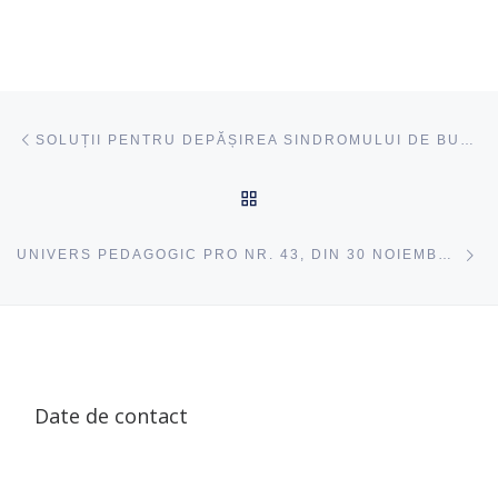
Navigare articole
acest articol
SOLUȚII PENTRU DEPĂȘIREA SINDROMULUI DE BURNOUT
ÎNAPOI SUS
ac
UNIVERS PEDAGOGIC PRO NR. 43, DIN 30 NOIEMBRIE, 2023,
Date de contact