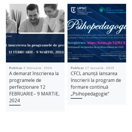
Publicat
2 februarie, 2024
Publicat
17 ianuarie, 2025
A demarat înscrierea la
CFCL anunță lansarea
programele de
înscrierii la program de
perfecționare 12
formare continuă
FEBRUARIE– 9 MARTIE,
„Psihopedagogie”
2024