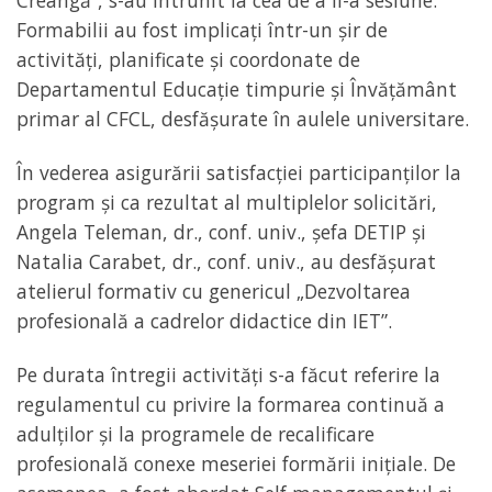
Creangă”, s-au întrunit la cea de a II-a sesiune.
Formabilii au fost implicați într-un șir de
activități, planificate și coordonate de
Departamentul Educație timpurie și Învățământ
primar al CFCL, desfășurate în aulele universitare.
În vederea asigurării satisfacției participanților la
program și ca rezultat al multiplelor solicitări,
Angela Teleman, dr., conf. univ., șefa DETIP și
Natalia Carabet, dr., conf. univ., au desfășurat
atelierul formativ cu genericul „Dezvoltarea
profesională a cadrelor didactice din IET”.
Pe durata întregii activități s-a făcut referire la
regulamentul cu privire la formarea continuă a
adulților și la programele de recalificare
profesională conexe meseriei formării inițiale. De