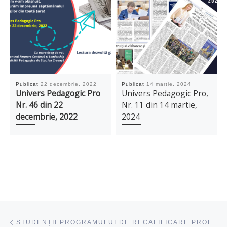
Publicat
22 decembrie, 2022
Publicat
14 martie, 2024
Univers Pedagogic Pro
Univers Pedagogic Pro,
Nr. 46 din 22
Nr. 11 din 14 martie,
decembrie, 2022
2024
Navigare articole
acest articol
STUDENȚII PROGRAMULUI DE RECALIFICARE PROFESIONALĂ, LA CEA DE A II-A SESIUNE