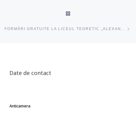
ÎNAPOI SUS
ac
FORMĂRI GRATUITE LA LICEUL TEORETIC „ALEXANDRU IOAN CUZA” DIN CHIȘINĂU
Date de contact
Anticamera