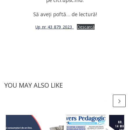
pe cfcl.upsc.md.
Să aveți poftă… de lectură!
Up_nr_43_879_2023_
Descarcă
YOU MAY ALSO LIKE