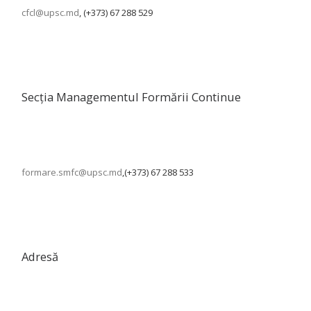
cfcl@upsc.md
, (+373) 67 288 529
Secția Managementul Formării Continue
formare.smfc@upsc.md
,(+373) 67 288 533
Adresă