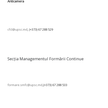
Anticamera
cfcl@upsc.md
, (+373) 67 288 529
Secția Managementul Formării Continue
formare.smfc@upsc.md
,(+373) 67 288 533