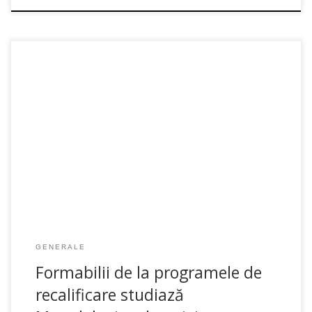
Cadrele didactice înscrise la programul de recalificare al
Centrului de Formare Continuă și Leadership, finanțat de
Ministerul Educației și Cercetării, specialitatea Pedagogie
Preșcolară, participă la […]
GENERALE
Formabilii de la programele de
recalificare studiază