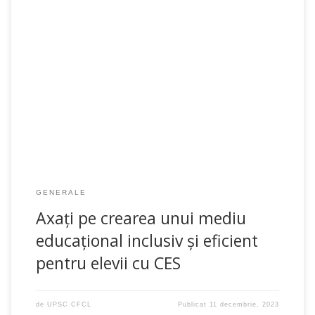
Reprezentanții Organizațiilor Locale de Specialitate în
Domeniul Învățământului din republică au fost invitați să
participe, la 7 decembrie 2023, la o nouă sesiune de discuții […]
GENERALE
Axați pe crearea unui mediu
educațional inclusiv și eficient
pentru elevii cu CES
de
UPSC CFCL
Publicat
11 decembrie, 2023