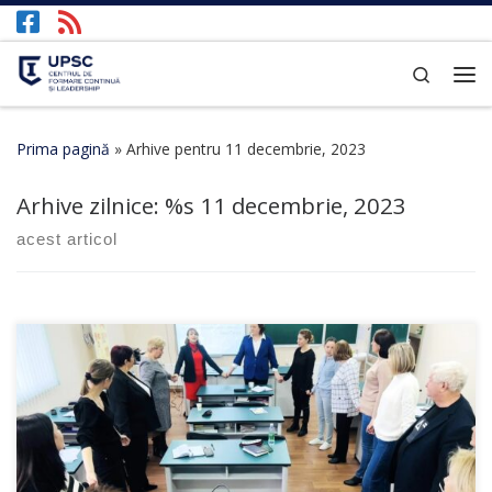
Afișează întregul conținut
Search
Prima pagină
»
Arhive pentru 11 decembrie, 2023
Arhive zilnice: %s
11 decembrie, 2023
acest articol
Formatorii Centrului de Formare Continuă și Leadership al
Universității Pedagogice de Stat „Ion Creangă” au fost delegați
la Glodeni pentru a organiza activități de formare […]