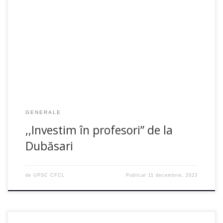
Programul național de formare continuă ,,Investim în
profesori”, inițiat de Ministerul Educației și Cercetării, a ajuns la
Dubăsari. Implicate în activitățile de formare au fost […]
GENERALE
,,Investim în profesori” de la
Dubăsari
de
UPSC CFCL
Publicat
11 decembrie, 2023