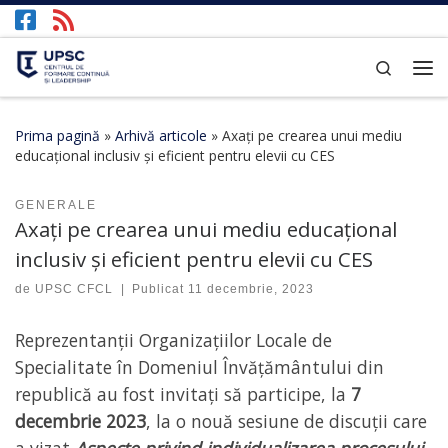
Afișează întregul conținut
Search
Prima pagină
»
Arhivă articole
»
Axați pe crearea unui mediu
educațional inclusiv și eficient pentru elevii cu CES
GENERALE
Axați pe crearea unui mediu educațional
inclusiv și eficient pentru elevii cu CES
de
UPSC CFCL
|
Publicat
11 decembrie, 2023
Reprezentanții Organizațiilor Locale de
Specialitate în Domeniul Învățământului din
republică au fost invitați să participe, la
7
decembrie 2023
, la o nouă sesiune de discuții care