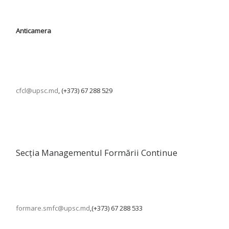
Anticamera
cfcl@upsc.md
, (+373) 67 288 529
Secția Managementul Formării Continue
formare.smfc@upsc.md
,(+373) 67 288 533