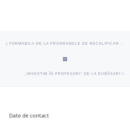
Navigare articole
acest articol
FORMABILII DE LA PROGRAMELE DE RECALIFICARE STUDIAZĂ METODOLOGIA EDUCAȚIEI PENTRU LIMBAJ ȘI COMUNICARE
ÎNAPOI SUS
ac
,,INVESTIM ÎN PROFESORI” DE LA DUBĂSARI
Date de contact