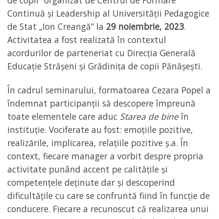
de copii” organizat de Centrul de Formare
Continuă și Leadership al Universității Pedagogice
de Stat „Ion Creangă” la
29 noiembrie, 2023
.
Activitatea a fost realizată în contextul
acordurilor de parteneriat cu Direcția Generală
Educație Strășeni și Grădinița de copii Pănășești.
În cadrul seminarului, formatoarea Cezara Popel a
îndemnat participanții să descopere împreună
toate elementele care aduc
Starea de bine
în
instituție. Vociferate au fost: emoțiile pozitive,
realizările, implicarea, relațiile pozitive ș.a. În
context, fiecare manager a vorbit despre propria
activitate punând accent pe calitățile și
competențele deținute dar și descoperind
dificultățile cu care se confruntă fiind în funcție de
conducere. Fiecare a recunoscut că realizarea unui