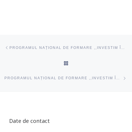
Navigare articole
acest articol
PROGRAMUL NAȚIONAL DE FORMARE ,,INVESTIM ÎN PROFESORI” ÎN CAPITALĂ
ÎNAPOI SUS
ac
PROGRAMUL NAȚIONAL DE FORMARE ,,INVESTIM ÎN PROFESORI” A AJUNS LA CIMIȘLIA
Date de contact