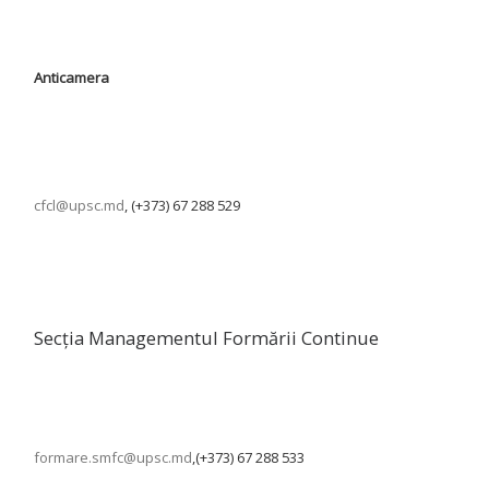
Anticamera
cfcl@upsc.md
, (+373) 67 288 529
Secția Managementul Formării Continue
formare.smfc@upsc.md
,(+373) 67 288 533