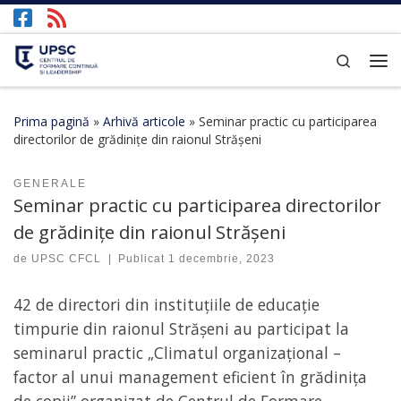
Afișează întregul conținut
Search
Prima pagină
»
Arhivă articole
»
Seminar practic cu participarea
directorilor de grădinițe din raionul Strășeni
GENERALE
Seminar practic cu participarea directorilor
de grădinițe din raionul Strășeni
de
UPSC CFCL
|
Publicat
1 decembrie, 2023
42 de directori din instituțiile de educație
timpurie din raionul Strășeni au participat la
seminarul practic „Climatul organizațional –
factor al unui management eficient în grădinița