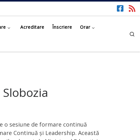
are
Acreditare
Înscriere
Orar
Se
 Slobozia
de o sesiune de formare continuă
rmare Continuă și Leadership. Această