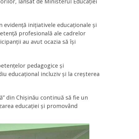
orilor, lansat de Ministerul Educației
 evidență inițiativele educaționale și
etență profesională ale cadrelor
icipanții au avut ocazia să își
petențelor pedagogice și
u educațional incluziv și la creșterea
” din Chișinău continuă să fie un
izarea educației și promovând