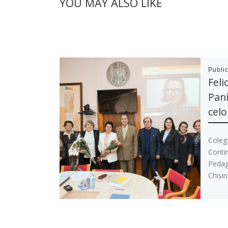
YOU MAY ALSO LIKE
Publi
Feli
Pani
celo
Colegi
Contin
Pedag
Chișin