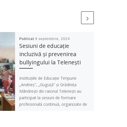
Publicat
9 septembrie, 2024
Sesiuni de educație
incluzivă și prevenirea
bullyingului la Telenești
Instituțiile de Educație Timpurie
„Andrieș”, „Guguță” și Grădinița
Mândrești din raionul Telenești au
participat la sesiuni de formare
profesională continuă, organizate de
[…]