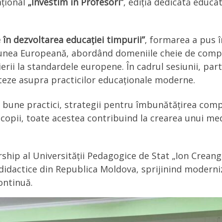
ațional
„Investim în Profesori”
, ediția dedicată educat
 în dezvoltarea educației timpurii”
, formarea a pus în
niunea Europeană, abordând domeniile cheie de comp
ierii la standardele europene. În cadrul sesiunii, part
cteze asupra practicilor educaționale moderne.
 bune practici, strategii pentru îmbunătățirea com
opii, toate acestea contribuind la crearea unui medi
hip al Universității Pedagogice de Stat „Ion Creangă
didactice din Republica Moldova, sprijinind modern
ontinuă.