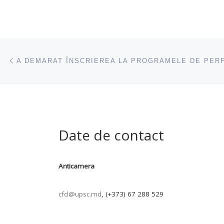
Navigare articole
acest articol
Date de contact
Anticamera
cfcl@upsc.md
, (+373) 67 288 529