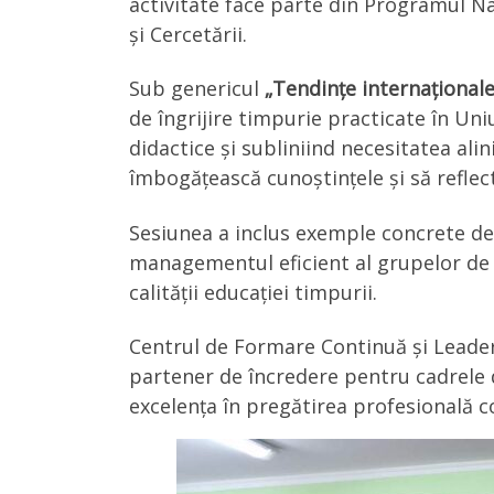
activitate face parte din Programul N
și Cercetării.
Sub genericul
„Tendințe internaționale
de îngrijire timpurie practicate în U
didactice și subliniind necesitatea alin
îmbogățească cunoștințele și să refle
Sesiunea a inclus exemple concrete de
managementul eficient al grupelor de c
calității educației timpurii.
Centrul de Formare Continuă și Leaders
partener de încredere pentru cadrele 
excelența în pregătirea profesională c