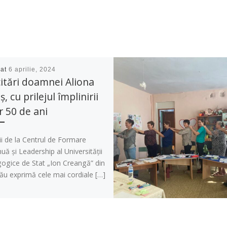
cat
6 aprilie, 2024
citări doamnei Aliona
ş, cu prilejul împlinirii
r 50 de ani
i de la Centrul de Formare
uă și Leadership al Universității
ogice de Stat „Ion Creangă” din
ău exprimă cele mai cordiale […]