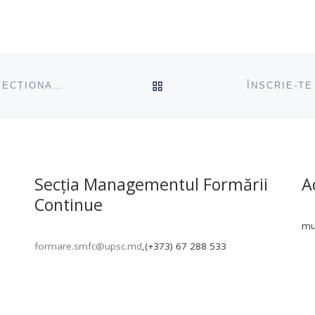
ÎNAPOI SUS
A DEMARAT ÎNSCRIEREA LA PROGRAMELE DE PERFECȚIONARE (25 NOIEMBRIE –21 DECEMBRIE, 2024)
Secția Managementul Formării
A
Continue
mun
formare.smfc@upsc.md
,(+373) 67 288 533