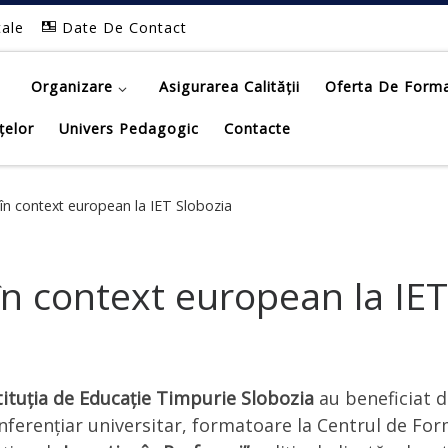
tale
Date De Contact
Organizare
Asigurarea Calității
Oferta De Form
țelor
Univers Pedagogic
Contacte
în context european la IET Slobozia
n context european la IET
tituția de Educație Timpurie Slobozia
au beneficiat 
onferențiar universitar, formatoare la Centrul de Fo