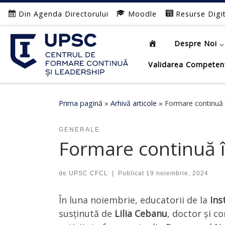
Din Agenda Directorului
Moodle
Resurse Digi
Afișează întregul conținut
Despre Noi
Validarea Competen
Prima pagină
»
Arhivă articole
»
Formare continuă 
GENERALE
Formare continuă î
de
UPSC CFCL
|
Publicat
19 noiembrie, 2024
În luna noiembrie, educatorii de la
Ins
susținută de
Lilia Cebanu
, doctor și c