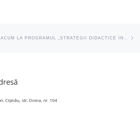
ac
ÎNSCRIE-TE ACUM LA PROGRAMUL „STRATEGII DIDACTICE INTERACTIVE ÎN VET”!
dresă
. Cișinău, str. Doina, nr. 104